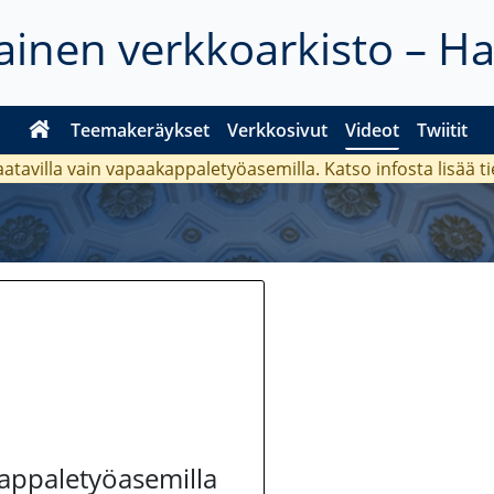
inen verkkoarkisto – H
Teemakeräykset
Verkkosivut
Videot
Twiitit
aatavilla vain vapaakappaletyöasemilla. Katso
infosta
lisää t
kappaletyöasemilla