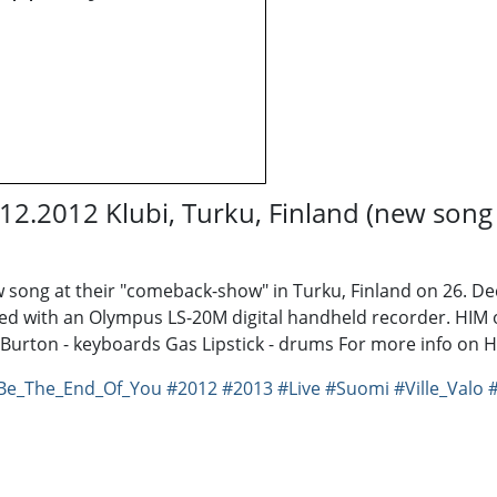
.12.2012 Klubi, Turku, Finland (new song
 song at their "comeback-show" in Turku, Finland on 26. De
rded with an Olympus LS-20M digital handheld recorder. HIM on
Burton - keyboards Gas Lipstick - drums For more info on H
_Be_The_End_Of_You
#2012
#2013
#Live
#Suomi
#Ville_Valo