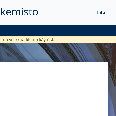
akemisto
Info
ietoa verkkoarkiston käytöstä.