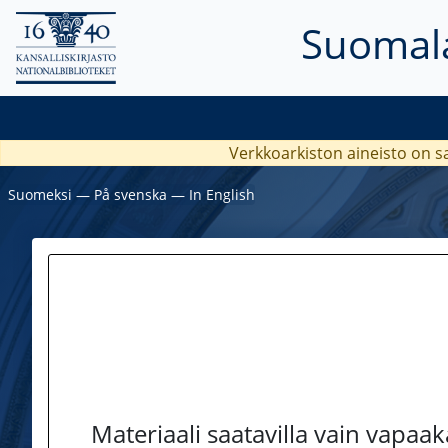
Suomala
Verkkoarkiston aineisto on s
Suomeksi
―
På svenska
―
In English
Materiaali saatavilla vain vapaa