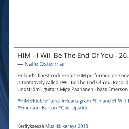
HIM - I Will Be The End Of You - 26
―
Nalle Österman
Finland's finest rock export HIM performed one new
is tentatively called I Will Be The End Of You. Reco
Lindström - guitars Mige Paananen - bass Emerson 
#HIM
#Klubi
#Turku
#Heartagram
#Finland
#I_Will
#Emerson_Burton
#Gas_Lipstick
Keräyksessä
Musiikkikeräys 2018