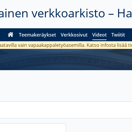
inen verkkoarkisto – H
Teemakeräykset
Verkkosivut
Videot
Twiitit
aatavilla vain vapaakappaletyöasemilla. Katso
infosta
lisää t