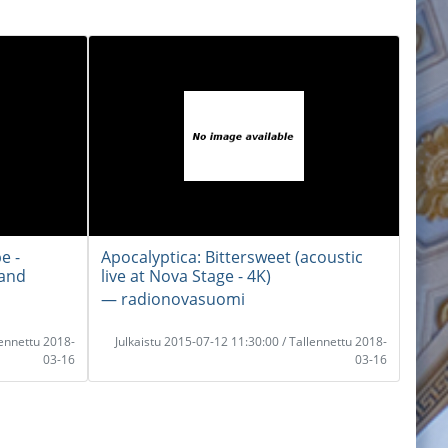
e -
Apocalyptica: Bittersweet (acoustic
land
live at Nova Stage - 4K)
― radionovasuomi
lennettu 2018-
Julkaistu 2015-07-12 11:30:00 / Tallennettu 2018-
03-16
03-16