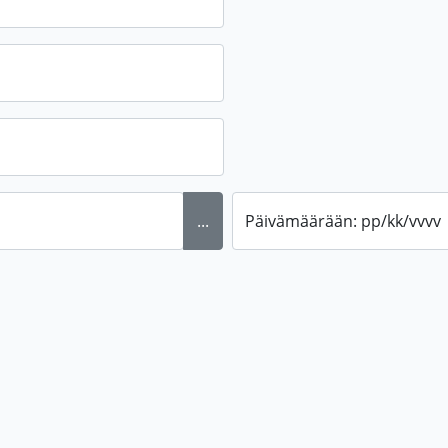
...
Päivämäärään: pp/kk/vvvv