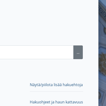
...
Näytä/piilota lisää hakuehtoja
Hakuohjeet ja haun kattavuus