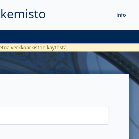
akemisto
Info
ietoa verkkoarkiston käytöstä.