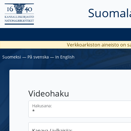
Suomala
Verkkoarkiston aineisto on s
Suomeksi
―
På svenska
―
In English
Videohaku
Hakusana:
Kanava / julkaisija: