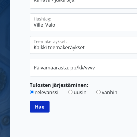
Hashtag:
Teemakeräykset:
Päivämäärästä: pp/kk/vvvv
Tulosten järjestäminen:
relevanssi
uusin
vanhin