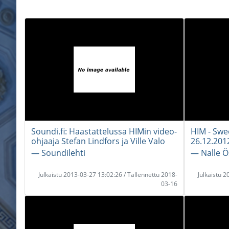
Soundi.fi: Haastattelussa HIMin video-
HIM - Sw
ohjaaja Stefan Lindfors ja Ville Valo
26.12.2012
― Soundilehti
― Nalle 
Julkaistu 2013-03-27 13:02:26 / Tallennettu 2018-
Julkaistu 
03-16