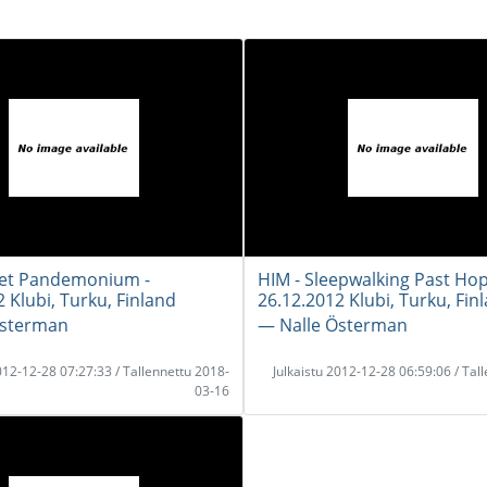
eet Pandemonium -
HIM - Sleepwalking Past Hop
 Klubi, Turku, Finland
26.12.2012 Klubi, Turku, Fin
Österman
― Nalle Österman
2012-12-28 07:27:33 / Tallennettu 2018-
Julkaistu 2012-12-28 06:59:06 / Tal
03-16