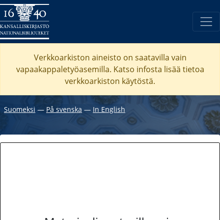
Verkkoarkiston aineisto on saatavilla vain
vapaakappaletyöasemilla. Katso
infosta
lisää tietoa
verkkoarkiston käytöstä.
Suomeksi
―
På svenska
―
In English