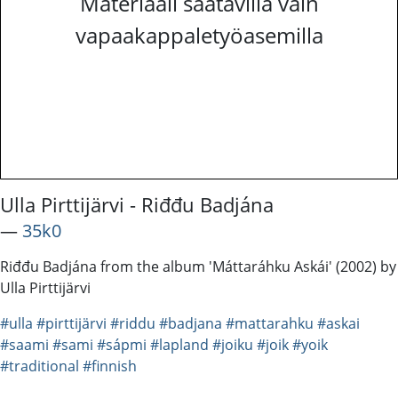
Materiaali saatavilla vain
vapaakappaletyöasemilla
Ulla Pirttijärvi - Riđđu Badjána
―
35k0
Riđđu Badjána from the album 'Máttaráhku Askái' (2002) by
Ulla Pirttijärvi
#ulla
#pirttijärvi
#riddu
#badjana
#mattarahku
#askai
#saami
#sami
#sápmi
#lapland
#joiku
#joik
#yoik
#traditional
#finnish