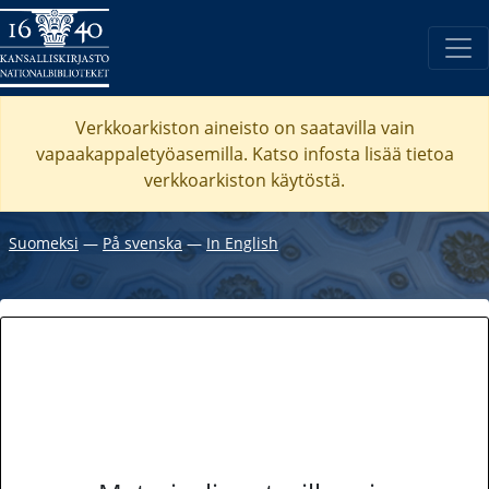
Verkkoarkiston aineisto on saatavilla vain
vapaakappaletyöasemilla. Katso
infosta
lisää tietoa
verkkoarkiston käytöstä.
Suomeksi
―
På svenska
―
In English