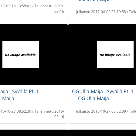
2017-02-16 13:55:01 / Tallennettu 2018-
03-16
Julkaistu 2017-04-02 08:19:58 / Tal
ija - Syvällä Pt. 1
OG Ulla-Maija - Syvällä Pt. 1
-Maija
― OG Ulla-Maija
2016-10-27 08:52:39 / Tallennettu 2018-
Julkaistu 2016-10-27 08:52:39 / Tal
03-16