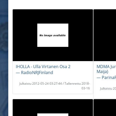
IHOLLA - Ulla Virtanen Osa 2
MDMA Juri 
Maija)
― RadioNRJFinland
― Parina
Julkaistu 2012-05-24 03:27:44 / Tallennettu 2018-
03-16
Julkaistu 