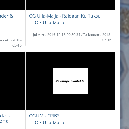
nder &
OG Ulla-Maija - Raidaan Ku Tuksu
― OG Ulla-Maija
Julkaistu 2016-12-16 09:50:34 / Tallennettu 2018-
03-16
lennettu 2018-
03-16
das -
OGUM - CRIBS
aris
― OG Ulla-Maija