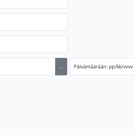
...
Päivämäärään: pp/kk/vvvv