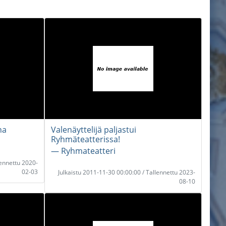
na
Valenäyttelijä paljastui
Ryhmäteatterissa!
― Ryhmateatteri
lennettu 2020-
02-03
Julkaistu 2011-11-30 00:00:00 / Tallennettu 2023-
08-10