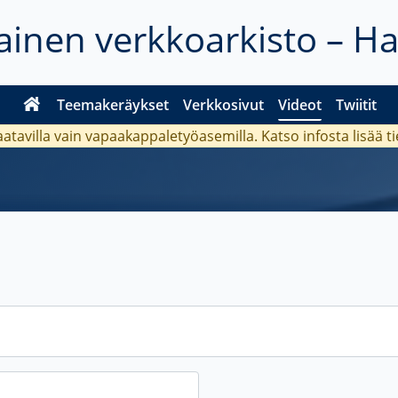
inen verkkoarkisto – H
Teemakeräykset
Verkkosivut
Videot
Twiitit
aatavilla vain vapaakappaletyöasemilla. Katso
infosta
lisää t