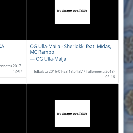
KA
OG Ulla-Maija - Sherlokki feat. Midas,
MC Rambo
― OG Ulla-Maija
lennettu 2017-
12-07
Julkaistu 2016-01-28 13:54:37 / Tallennettu 2018-
03-16