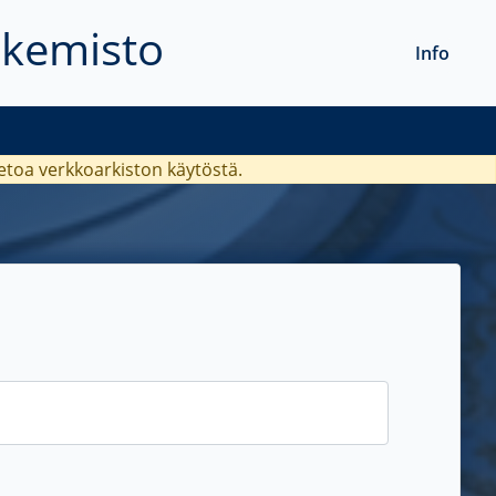
akemisto
Info
ietoa verkkoarkiston käytöstä.