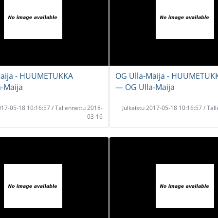
Maija - HUUMETUKKA
OG Ulla-Maija - HUUMETUK
-Maija
― OG Ulla-Maija
2017-05-18 10:16:57 / Tallennettu 2018-
Julkaistu 2017-05-18 10:16:57 / Tal
03-16