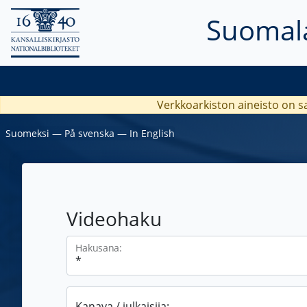
Suomala
Verkkoarkiston aineisto on s
Suomeksi
―
På svenska
―
In English
Videohaku
Hakusana:
Kanava / julkaisija: