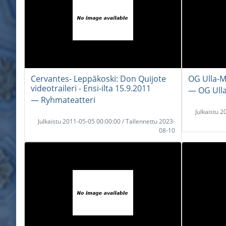
Cervantes- Leppäkoski: Don Quijote
OG Ulla-
videotraileri - Ensi-ilta 15.9.2011
― OG Ulla
― Ryhmateatteri
Julkaistu 
Julkaistu 2011-05-05 00:00:00 / Tallennettu 2023-
08-10