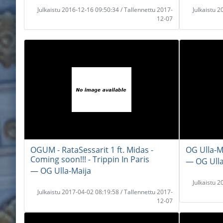
Julkaistu 2016-12-16 09:50:34 / Tallennettu 2017-
Julkaistu 
12-07
OGUM - RataSessarit 1 ft. Midas -
OG Ulla-Ma
Coming soon!!! - Trippin In Paris
― OG Ulla
― OG Ulla-Maija
Julkaistu 
Julkaistu 2017-04-02 08:19:58 / Tallennettu 2017-
12-07