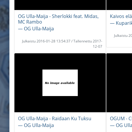
OG Ulla-Maija - Sherlokki feat. Midas,
Kaivos el
MC Rambo
― Kuparik
― OG Ulla-Maija
Julkaistu 
Julkaistu 2016-01-28 13:54:37 / Tallennettu 2017-
12-07
OG Ulla-Maija - Raidaan Ku Tuksu
OGUM - C
― OG Ulla-Maija
― OG Ulla