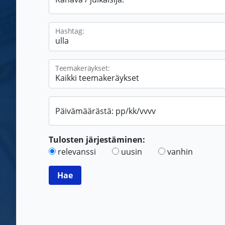
Hashtag:
Teemakeräykset:
Päivämäärästä: pp/kk/vvvv
Tulosten järjestäminen:
relevanssi
uusin
vanhin