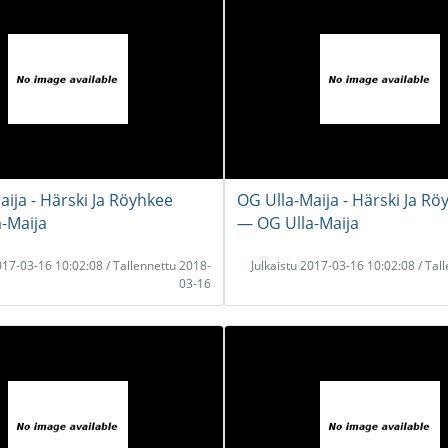
aija - Härski Ja Röyhkee
OG Ulla-Maija - Härski Ja Rö
-Maija
― OG Ulla-Maija
2017-03-16 10:02:08 / Tallennettu 2018-
Julkaistu 2017-03-16 10:02:08 / Tal
03-16