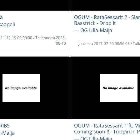
ää
OGUM - RataSessarit 2 - Sla
Basstrick - Drop It
aapeli
― OG Ulla-Maija
2011-12-19 00:00:00 / Tallennettu 2023-
08-10
Julkaistu 2017-07-20 08:56:08 / Tal
RIBS
OGUM - RataSessarit 1 ft. Mi
Coming soon!!! - Trippin In P
-Maija
― OG Ulla-Maija