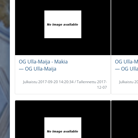
OG Ulla-Maija - Makia
OG Ulla-M
― OG Ulla-Maija
― OG Ulla
Julkaistu 2017-09-20 14:20:34 / Tallennettu 2017-
Julkaistu 
12-07