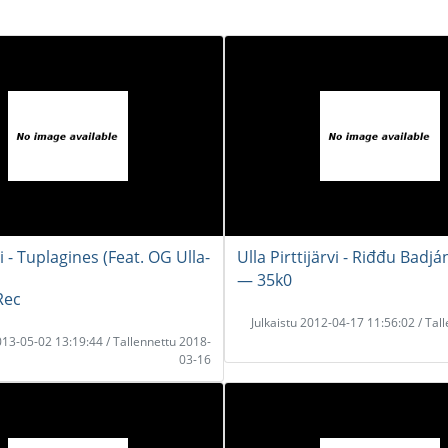
- Tuplagines (Feat. OG Ulla-
Ulla Pirttijärvi - Riđđu Badjá
― 35k0
Rec
Julkaistu 2012-04-17 11:56:02 / Tal
2013-05-02 13:19:44 / Tallennettu 2018-
03-16