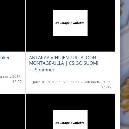
yhkee
ANTAKAA VIHUJEN TULLA, OON
MONTAGE-ULLA | CS:GO SUOMI
― Spamned
lennettu 2017-
12-07
Julkaistu 2020-05-02 00:00:00 / Tallennettu 2021-
05-19