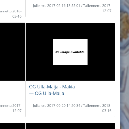
Julkaistu 2017-02-16 13:55:01 / Tallennettu 2017-
12-07
lennettu 2018-
03-16
OG Ulla-Maija - Makia
― OG Ulla-Maija
lennettu 2017-
Julkaistu 2017-09-20 14:20:34 / Tallennettu 2018-
12-07
03-16