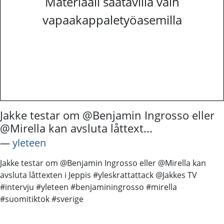
Materiaali saatavilla vain
vapaakappaletyöasemilla
Jakke testar om @Benjamin Ingrosso eller
@Mirella kan avsluta låttext...
―
yleteen
Jakke testar om @Benjamin Ingrosso eller @Mirella kan
avsluta låttexten i Jeppis #yleskrattattack @Jakkes TV
#intervju #yleteen #benjaminingrosso #mirella
#suomitiktok #sverige