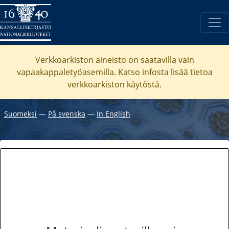
Verkkoarkiston aineisto on saatavilla vain
vapaakappaletyöasemilla. Katso
infosta
lisää tietoa
verkkoarkiston käytöstä.
Suomeksi
―
På svenska
―
In English