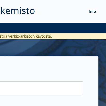
akemisto
Info
ietoa verkkoarkiston käytöstä.