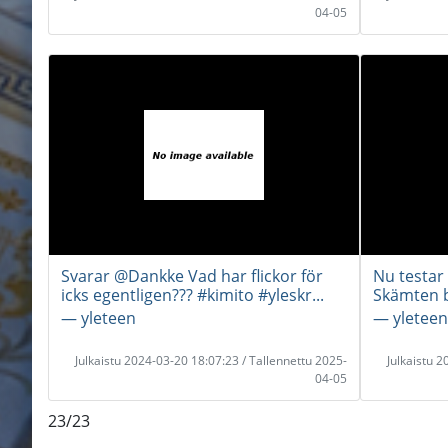
04-05
Svarar @Dankke Vad har flickor för
Nu testar 
icks egentligen??? #kimito #yleskr...
Skämten bl
― yleteen
― yleteen
Julkaistu 2024-03-20 18:07:23 / Tallennettu 2025-
Julkaistu 
04-05
23/23