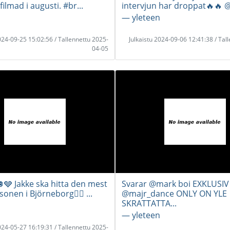
filmad i augusti. #br...
intervjun har droppat🔥🔥 @J
― yleteen
2024-09-25 15:02:56 / Tallennettu 2025-
Julkaistu 2024-09-06 12:41:38 / Tal
04-05
🩶 Jakke ska hitta den mest
Svarar @mark boi EXKLUSIV
sonen i Björneborg🙂‍↔️ ...
@majr_dance ONLY ON YLE
SKRATTATTA...
― yleteen
2024-05-27 16:19:31 / Tallennettu 2025-