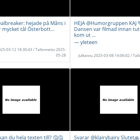
ealbreaker: hejade på Måns i
HEJA @Humorgruppen KAJ 
 mycket tål Österbott...
Dansen var filmad innan tut
kom ut ...
― yleteen
2025-03-12 18:30:43 / Tallennettu 2025-
05-28
Julkaistu 2025-03-08 14:06:02 / Tal
 kan du hela texten till? 🤔🤔
Svarar @klairybairy Slutet