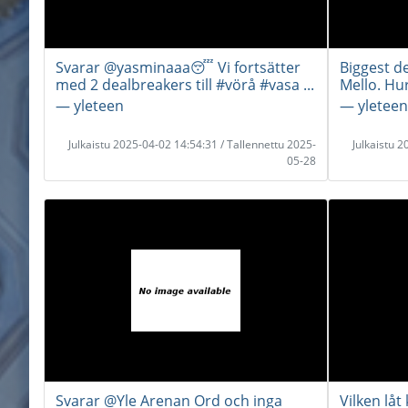
Svarar @yasminaaa😴 Vi fortsätter
Biggest d
med 2 dealbreakers till #vörå #vasa ...
Mello. Hur
― yleteen
― yleteen
Julkaistu 2025-04-02 14:54:31 / Tallennettu 2025-
Julkaistu 
05-28
Svarar @Yle Arenan Ord och inga
Vilken låt