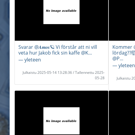
Svarar @𝑨𝒎𝒐𝒔🪐 Vi förstår att ni vill
Kommer @
veta hur Jakob fick sin kaffe @K...
lördag??
@P...
― yleteen
― yleteen
Julkaistu 2025-05-14 13:28:36 / Tallennettu 2025-
05-28
Julkaistu 