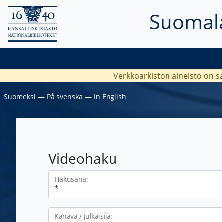
Suomala
Verkkoarkiston aineisto on s
Suomeksi
―
På svenska
―
In English
Videohaku
Hakusana:
Kanava / julkaisija: