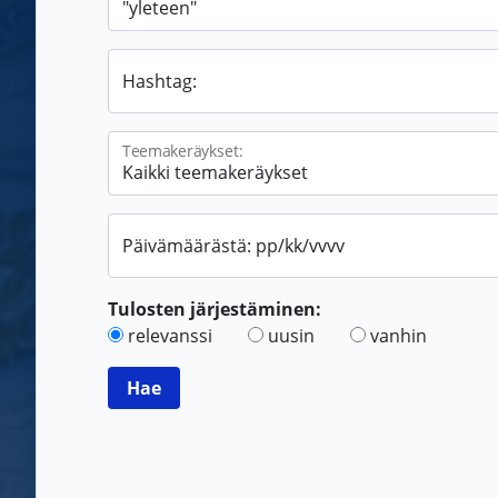
Hashtag:
Teemakeräykset:
Päivämäärästä: pp/kk/vvvv
Tulosten järjestäminen:
relevanssi
uusin
vanhin