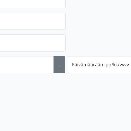
...
Päivämäärään: pp/kk/vvvv