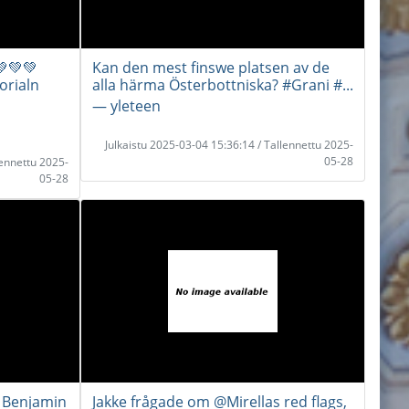
💚💚
Kan den mest finswe platsen av de
orialn
alla härma Österbottniska? #Grani #...
― yleteen
Julkaistu 2025-03-04 15:36:14 / Tallennettu 2025-
05-28
lennettu 2025-
05-28
 Benjamin
Jakke frågade om @Mirellas red flags,