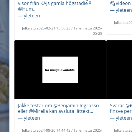
visor från KAJs gamla högstadie🤞
🤔 videon 
@Hum...
― yleteen
― yleteen
Julkaistu 
Julkaistu 2025-02-21 15:56:23 / Tallennettu 2025-
05-28
Jakke testar om @Benjamin Ingrosso
Svarar @
eller @Mirella kan avsluta låttext...
finsve per
― yleteen
― yleteen
Julkaistu 2024-08-20 14:44:42 / Tallennettu 2025-
Julkaistu 