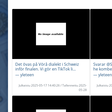
Det övas på Vörå dialekt i Schweiz
Svarar @S
inför finalen. Vi gör en TikTok li...
he komber
― yleteen
― yleteen
Julkaistu 2025-05-17 14:40:26 / Tallennettu 2025-
Julkaistu 
05-28