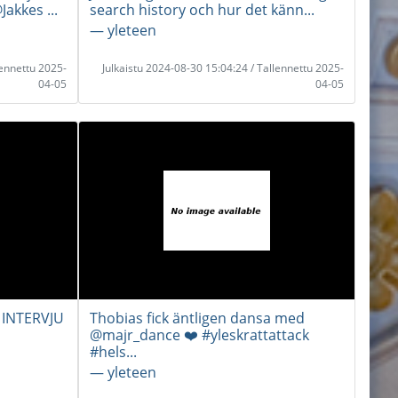
akkes ...
search history och hur det känn...
― yleteen
lennettu 2025-
Julkaistu 2024-08-30 15:04:24 / Tallennettu 2025-
04-05
04-05
 INTERVJU
Thobias fick äntligen dansa med
@majr_dance ❤️ #yleskrattattack
#hels...
― yleteen