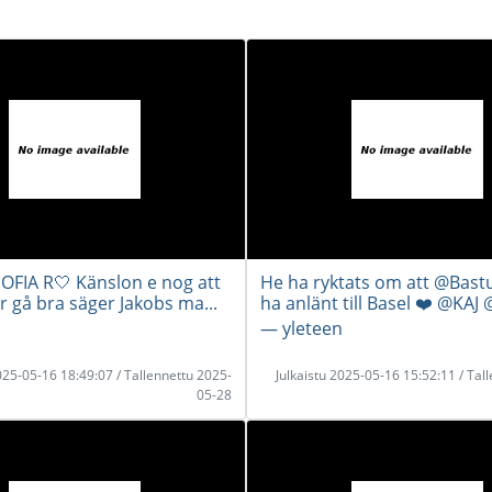
OFIA R🤍 Känslon e nog att
He ha ryktats om att @Bast
 gå bra säger Jakobs ma...
ha anlänt till Basel ❤️ @KAJ @
― yleteen
2025-05-16 18:49:07 / Tallennettu 2025-
Julkaistu 2025-05-16 15:52:11 / Tal
05-28