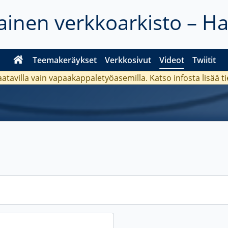
inen verkkoarkisto – H
Teemakeräykset
Verkkosivut
Videot
Twiitit
aatavilla vain vapaakappaletyöasemilla. Katso
infosta
lisää t