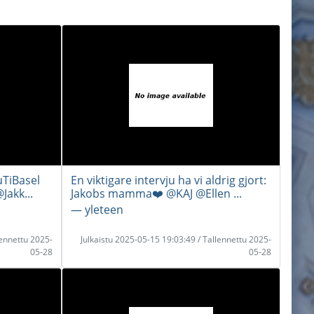
uTiBasel
En viktigare intervju ha vi aldrig gjort:
Jakk...
Jakobs mamma❤️ @KAJ @Ellen ...
― yleteen
lennettu 2025-
Julkaistu 2025-05-15 19:03:49 / Tallennettu 2025-
05-28
05-28