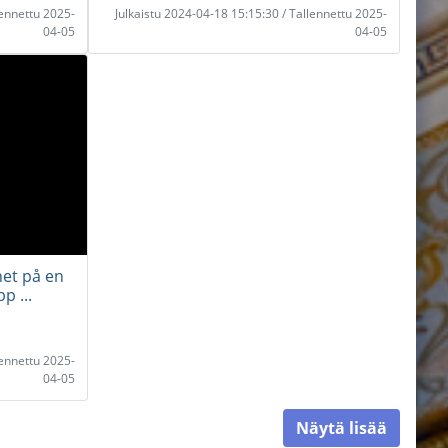
lennettu 2025-
Julkaistu 2024-04-18 15:15:30 / Tallennettu 2025-
04-05
04-05
het på en
p ...
lennettu 2025-
04-05
Näytä lisää