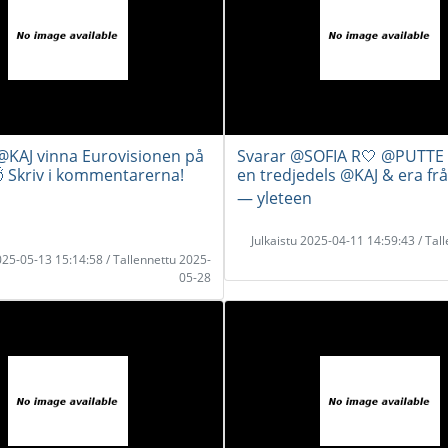
KAJ vinna Eurovisionen på
Svarar @SOFIA R🤍 @PUTTE 
 Skriv i kommentarerna!
en tredjedels @KAJ & era fråg
― yleteen
Julkaistu 2025-04-11 14:59:43 / Tal
2025-05-13 15:14:58 / Tallennettu 2025-
05-28