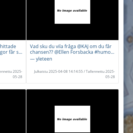
hittade
Vad sku du vila fråga @KAJ om du får
or får s...
chansen?? @Ellen Forsbacka #humo...
― yleteen
lennettu 2025-
Julkaistu 2025-04-08 14:14:55 / Tallennettu 2025-
05-28
05-28