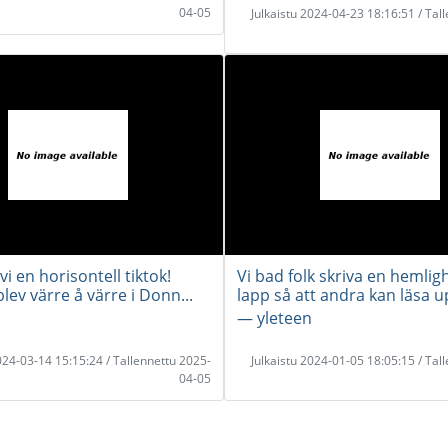
04-05
Julkaistu 2024-04-23 18:16:51 / Tal
vi en horisontell tiktok!
Vi bad folk skriva en hemlig
ev värre å värre i Donn...
lapp så att andra kan läsa up
― yleteen
2024-03-14 15:15:24 / Tallennettu 2025-
Julkaistu 2024-01-05 18:05:15 / Tal
04-05