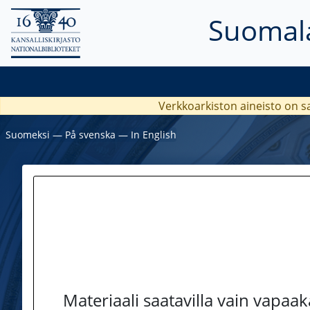
Suomala
Verkkoarkiston aineisto on s
Suomeksi
―
På svenska
―
In English
Materiaali saatavilla vain vapaa