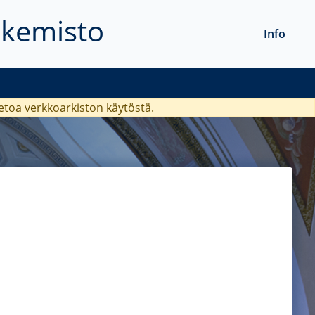
akemisto
Info
ietoa verkkoarkiston käytöstä.