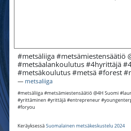
#metsäliiga #metsämiestensäätiö
#metsäalankoulutus #4hyrittäjä #4
#metsäkoulutus #metsä #forest #m
―
metsaliiga
#metsäliiga #metsämiestensäätiö @4H Suomi #laur
#yrittäminen #yrittäjä #entrepreneur #youngenter
#foryou
Keräyksessä
Suomalainen metsäkeskustelu 2024