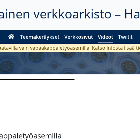
inen verkkoarkisto – H
Teemakeräykset
Verkkosivut
Videot
Twiitit
aatavilla vain vapaakappaletyöasemilla. Katso
infosta
lisää t
kappaletyöasemilla