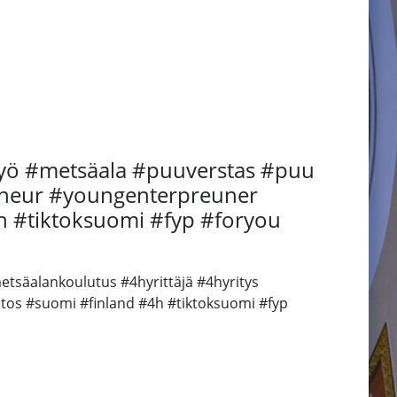
työ #metsäala #puuverstas #puu
reneur #youngenterpreuner
h #tiktoksuomi #fyp #foryou
säalankoulutus #4hyrittäjä #4hyritys
tos #suomi #finland #4h #tiktoksuomi #fyp