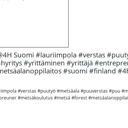
 @4H Suomi #lauriimpola #verstas #puu
hyritys #yrittäminen #yrittäjä #entrep
etsäalanoppilaitos #suomi #finland #4
iimpola #verstas #puutyö #metsäala #puuverstas #puu #met
preuner #metsäkoulutus #metsä #forest #metsäalanoppilai