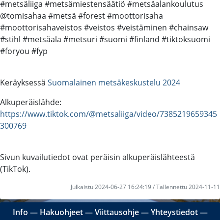
#metsäliiga #metsämiestensäätiö #metsäalankoulutus
@tomisahaa #metsä #forest #moottorisaha
#moottorisahaveistos #veistos #veistäminen #chainsaw
#stihl #metsäala #metsuri #suomi #finland #tiktoksuomi
#foryou #fyp
Keräyksessä
Suomalainen metsäkeskustelu 2024
Alkuperäislähde:
https://www.tiktok.com/@metsaliiga/video/7385219659345
300769
Sivun kuvailutiedot ovat peräisin alkuperäislähteestä
(TikTok).
Julkaistu 2024-06-27 16:24:19 / Tallennettu 2024-11-11
Info
―
Hakuohjeet
―
Viittausohje
―
Yhteystiedot
―