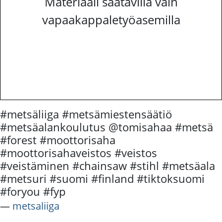
Materiaali saatavilla vain
vapaakappaletyöasemilla
#metsäliiga #metsämiestensäätiö
#metsäalankoulutus @tomisahaa #metsä
#forest #moottorisaha
#moottorisahaveistos #veistos
#veistäminen #chainsaw #stihl #metsäala
#metsuri #suomi #finland #tiktoksuomi
#foryou #fyp
―
metsaliiga