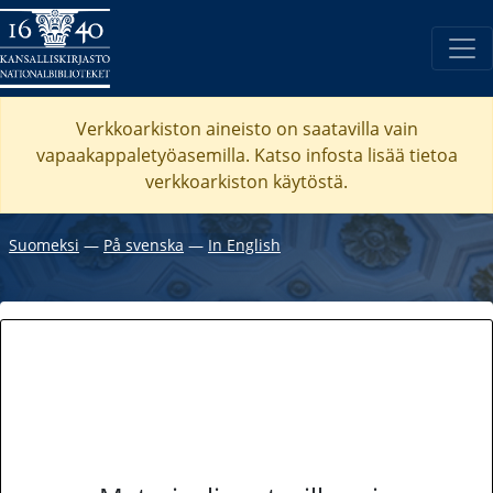
Verkkoarkiston aineisto on saatavilla vain
vapaakappaletyöasemilla. Katso
infosta
lisää tietoa
verkkoarkiston käytöstä.
Suomeksi
―
På svenska
―
In English