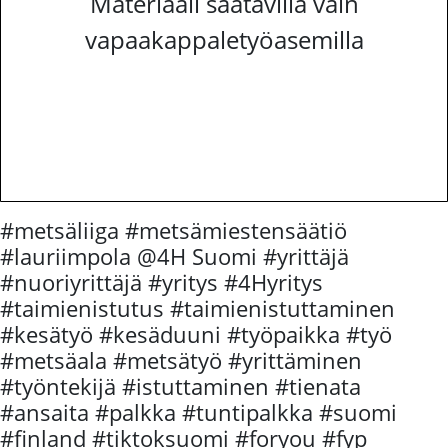
Materiaali saatavilla vain
vapaakappaletyöasemilla
#metsäliiga #metsämiestensäätiö
#lauriimpola @4H Suomi #yrittäjä
#nuoriyrittäjä #yritys #4Hyritys
#taimienistutus #taimienistuttaminen
#kesätyö #kesäduuni #työpaikka #työ
#metsäala #metsätyö #yrittäminen
#työntekijä #istuttaminen #tienata
#ansaita #palkka #tuntipalkka #suomi
#finland #tiktoksuomi #foryou #fyp