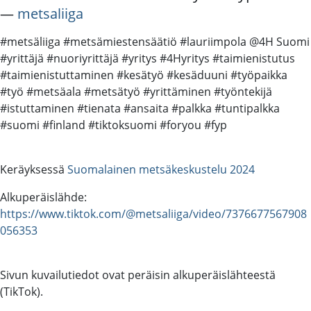
―
metsaliiga
#metsäliiga #metsämiestensäätiö #lauriimpola @4H Suomi
#yrittäjä #nuoriyrittäjä #yritys #4Hyritys #taimienistutus
#taimienistuttaminen #kesätyö #kesäduuni #työpaikka
#työ #metsäala #metsätyö #yrittäminen #työntekijä
#istuttaminen #tienata #ansaita #palkka #tuntipalkka
#suomi #finland #tiktoksuomi #foryou #fyp
Keräyksessä
Suomalainen metsäkeskustelu 2024
Alkuperäislähde:
https://www.tiktok.com/@metsaliiga/video/7376677567908
056353
Sivun kuvailutiedot ovat peräisin alkuperäislähteestä
(TikTok).