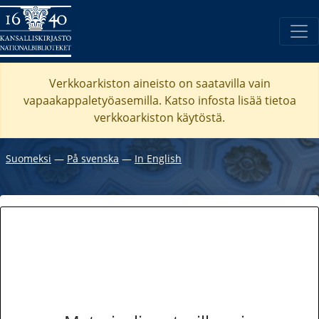
Verkkoarkiston aineisto on saatavilla vain
vapaakappaletyöasemilla. Katso
infosta
lisää tietoa
verkkoarkiston käytöstä.
Suomeksi
―
På svenska
―
In English