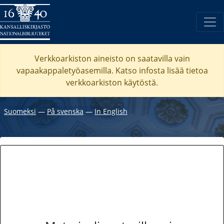
Verkkoarkiston aineisto on saatavilla vain
vapaakappaletyöasemilla. Katso
infosta
lisää tietoa
verkkoarkiston käytöstä.
Suomeksi
―
På svenska
―
In English