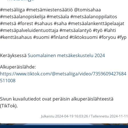
#metsäliiga #metsämiestensäätiö @tomisahaa
#metsäalanopiskelija #metsäala #metsäalanoppilaitos
#metsä #forest #sahaus #saha #metsäalankenttäpelaajat
#metsäpalveluidentuottaja #metsäalantyö #työ #lahti
#kenttäsahaus #suomi #finland #tiktoksuomi #foryou #fyp
Keräyksessä
Suomalainen metsäkeskustelu 2024
Alkuperäislähde:
https://www.tiktok.com/@metsaliiga/video/7359609427684
511008
Sivun kuvailutiedot ovat peräisin alkuperäislähteestä
(TikTok).
Julkaistu 2024-04-19 16:03:26 / Tallennettu 2024-11-11