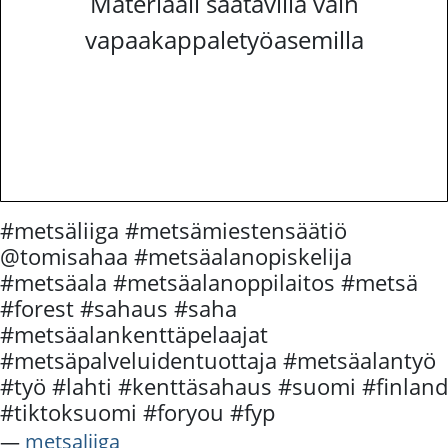
Materiaali saatavilla vain
vapaakappaletyöasemilla
#metsäliiga #metsämiestensäätiö
@tomisahaa #metsäalanopiskelija
#metsäala #metsäalanoppilaitos #metsä
#forest #sahaus #saha
#metsäalankenttäpelaajat
#metsäpalveluidentuottaja #metsäalantyö
#työ #lahti #kenttäsahaus #suomi #finland
#tiktoksuomi #foryou #fyp
―
metsaliiga