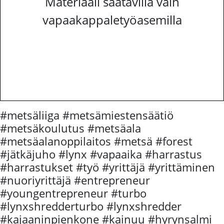
Materiaali saatavilla vain
vapaakappaletyöasemilla
#metsäliiga #metsämiestensäätiö
#metsäkoulutus #metsäala
#metsäalanoppilaitos #metsä #forest
#jätkäjuho #lynx #vapaaika #harrastus
#harrastukset #työ #yrittäjä #yrittäminen
#nuoriyrittäjä #entrepreneur
#youngentrepreneur #turbo
#lynxshredderturbo #lynxshredder
#kajaaninpienkone #kainuu #hyrynsalmi