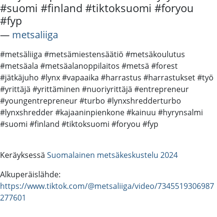
#suomi #finland #tiktoksuomi #foryou
#fyp
―
metsaliiga
#metsäliiga #metsämiestensäätiö #metsäkoulutus
#metsäala #metsäalanoppilaitos #metsä #forest
#jätkäjuho #lynx #vapaaika #harrastus #harrastukset #työ
#yrittäjä #yrittäminen #nuoriyrittäjä #entrepreneur
#youngentrepreneur #turbo #lynxshredderturbo
#lynxshredder #kajaaninpienkone #kainuu #hyrynsalmi
#suomi #finland #tiktoksuomi #foryou #fyp
Keräyksessä
Suomalainen metsäkeskustelu 2024
Alkuperäislähde:
https://www.tiktok.com/@metsaliiga/video/7345519306987
277601