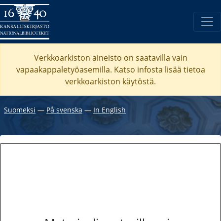
Verkkoarkiston aineisto on saatavilla vain
vapaakappaletyöasemilla. Katso
infosta
lisää tietoa
verkkoarkiston käytöstä.
Suomeksi
―
På svenska
―
In English