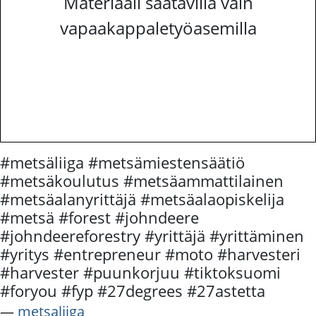
Materiaali saatavilla vain
vapaakappaletyöasemilla
#metsäliiga #metsämiestensäätiö
#metsäkoulutus #metsäammattilainen
#metsäalanyrittäjä #metsäalaopiskelija
#metsä #forest #johndeere
#johndeereforestry #yrittäjä #yrittäminen
#yritys #entrepreneur #moto #harvesteri
#harvester #puunkorjuu #tiktoksuomi
#foryou #fyp #27degrees #27astetta
―
metsaliiga