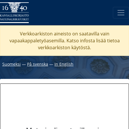
Verkkoarkiston aineisto on saatavilla vain
vapaakappaletyöasemilla. Katso
infosta
lisää tietoa
verkkoarkiston käytöstä.
Suomeksi
―
På svenska
―
In English