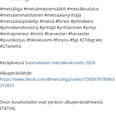
#metsäliiga #metsämiestensäätiö #metsäkoulutus
#metsäammattilainen #metsäalanyrittäjä
#metsäalaopiskelija #metsä #forest #johndeere
#johndeereforestry #yrittäjä #yrittäminen #yritys
#entrepreneur #moto #harvesteri #harvester
#puunkorjuu #tiktoksuomi #foryou #fyp #27degrees
#27astetta
Keräyksessä
Suomalainen metsäkeskustelu 2024
Alkuperäislähde:
https://www.tiktok.com/@metsaliiga/video/7300976599963
372833
Sivun kuvailutiedot ovat peräisin alkuperäislähteestä
(TikTok).