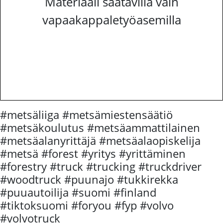
Materiaali saatavilla vain
vapaakappaletyöasemilla
#metsäliiga #metsämiestensäätiö
#metsäkoulutus #metsäammattilainen
#metsäalanyrittäjä #metsäalaopiskelija
#metsä #forest #yritys #yrittäminen
#forestry #truck #trucking #truckdriver
#woodtruck #puunajo #tukkirekka
#puuautoilija #suomi #finland
#tiktoksuomi #foryou #fyp #volvo
#volvotruck