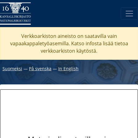
Verkkoarkiston aineisto on saatavilla vain
vapaakappaletyöasemilla. Katso
infosta
lisää tietoa
verkkoarkiston käytöstä.
Suomeksi
―
På svenska
―
In English