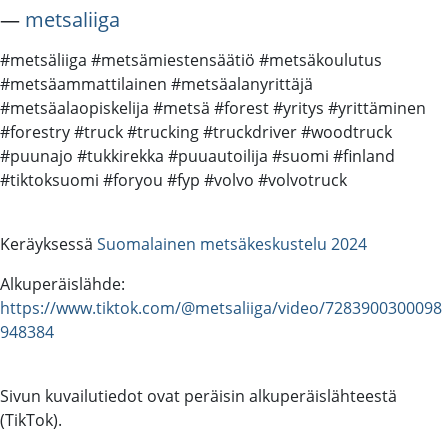
―
metsaliiga
#metsäliiga #metsämiestensäätiö #metsäkoulutus
#metsäammattilainen #metsäalanyrittäjä
#metsäalaopiskelija #metsä #forest #yritys #yrittäminen
#forestry #truck #trucking #truckdriver #woodtruck
#puunajo #tukkirekka #puuautoilija #suomi #finland
#tiktoksuomi #foryou #fyp #volvo #volvotruck
Keräyksessä
Suomalainen metsäkeskustelu 2024
Alkuperäislähde:
https://www.tiktok.com/@metsaliiga/video/7283900300098
948384
Sivun kuvailutiedot ovat peräisin alkuperäislähteestä
(TikTok).