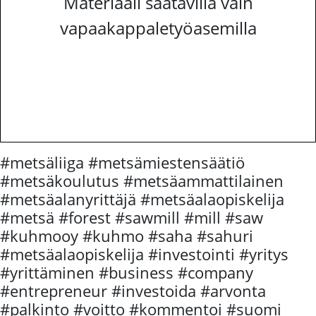
Materiaali saatavilla vain
vapaakappaletyöasemilla
#metsäliiga #metsämiestensäätiö
#metsäkoulutus #metsäammattilainen
#metsäalanyrittäjä #metsäalaopiskelija
#metsä #forest #sawmill #mill #saw
#kuhmooy #kuhmo #saha #sahuri
#metsäalaopiskelija #investointi #yritys
#yrittäminen #business #company
#entrepreneur #investoida #arvonta
#palkinto #voitto #kommentoi #suomi