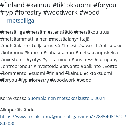
#finland #kainuu #tiktoksuomi #foryou
#fyp #forestry #woodwork #wood
―
metsaliiga
#metsäliiga #metsämiestensäätiö #metsäkoulutus
#metsäammattilainen #metsäalanyrittäjä
#metsäalaopiskelija #metsä #forest #sawmill #mill #saw
#kuhmooy #kuhmo #saha #sahuri #metsäalaopiskelija
#investointi #yritys #yrittäminen #business #company
#entrepreneur #investoida #arvonta #palkinto #voitto
#kommentoi #suomi #finland #kainuu #tiktoksuomi
#foryou #fyp #forestry #woodwork #wood
Keräyksessä
Suomalainen metsäkeskustelu 2024
Alkuperäislähde:
https://www.tiktok.com/@metsaliiga/video/7283540815127
842080