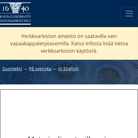
Verkkoarkiston aineisto on saatavilla vain
vapaakappaletyöasemilla. Katso
infosta
lisää tietoa
verkkoarkiston käytöstä.
Suomeksi
―
På svenska
―
In English