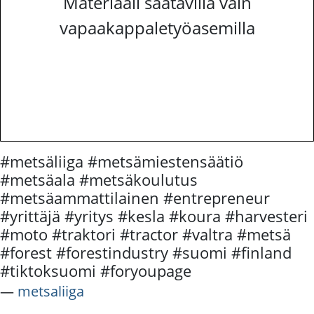
Materiaali saatavilla vain
vapaakappaletyöasemilla
#metsäliiga #metsämiestensäätiö
#metsäala #metsäkoulutus
#metsäammattilainen #entrepreneur
#yrittäjä #yritys #kesla #koura #harvesteri
#moto #traktori #tractor #valtra #metsä
#forest #forestindustry #suomi #finland
#tiktoksuomi #foryoupage
―
metsaliiga