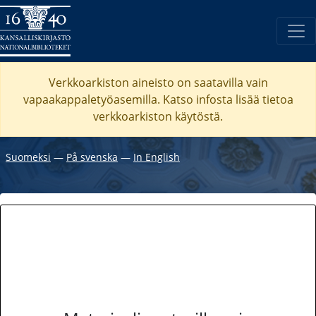
Verkkoarkiston aineisto on saatavilla vain
vapaakappaletyöasemilla. Katso
infosta
lisää tietoa
verkkoarkiston käytöstä.
Suomeksi
―
På svenska
―
In English