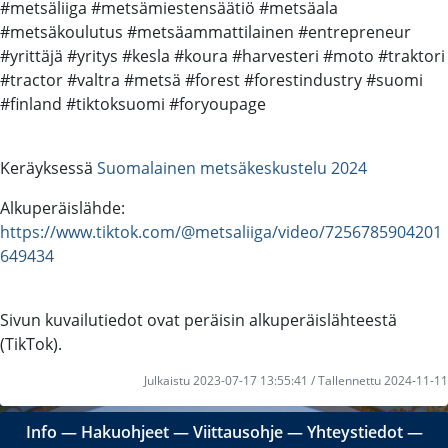
#metsäliiga #metsämiestensäätiö #metsäala
#metsäkoulutus #metsäammattilainen #entrepreneur
#yrittäjä #yritys #kesla #koura #harvesteri #moto #traktori
#tractor #valtra #metsä #forest #forestindustry #suomi
#finland #tiktoksuomi #foryoupage
Keräyksessä
Suomalainen metsäkeskustelu 2024
Alkuperäislähde:
https://www.tiktok.com/@metsaliiga/video/7256785904201
649434
Sivun kuvailutiedot ovat peräisin alkuperäislähteestä
(TikTok).
Julkaistu 2023-07-17 13:55:41 / Tallennettu 2024-11-11
Info
―
Hakuohjeet
―
Viittausohje
―
Yhteystiedot
―