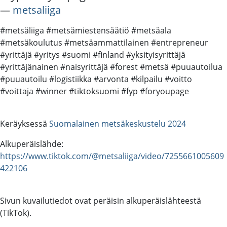
―
metsaliiga
#metsäliiga #metsämiestensäätiö #metsäala
#metsäkoulutus #metsäammattilainen #entrepreneur
#yrittäjä #yritys #suomi #finland #yksityisyrittäjä
#yrittäjänainen #naisyrittäjä #forest #metsä #puuautoilua
#puuautoilu #logistiikka #arvonta #kilpailu #voitto
#voittaja #winner #tiktoksuomi #fyp #foryoupage
Keräyksessä
Suomalainen metsäkeskustelu 2024
Alkuperäislähde:
https://www.tiktok.com/@metsaliiga/video/7255661005609
422106
Sivun kuvailutiedot ovat peräisin alkuperäislähteestä
(TikTok).