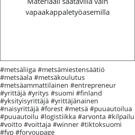
Materiaali saatavilla vain
vapaakappaletyöasemilla
#metsäliiga #metsämiestensäätiö
#metsäala #metsäkoulutus
#metsäammattilainen #entrepreneur
#yrittäjä #yritys #suomi #finland
#yksityisyrittäjä #yrittäjänainen
#naisyrittäjä #forest #metsä #puuautoilua
#puuautoilu #logistiikka #arvonta #kilpailu
#voitto #voittaja #winner #tiktoksuomi
#fyp #foryoupage