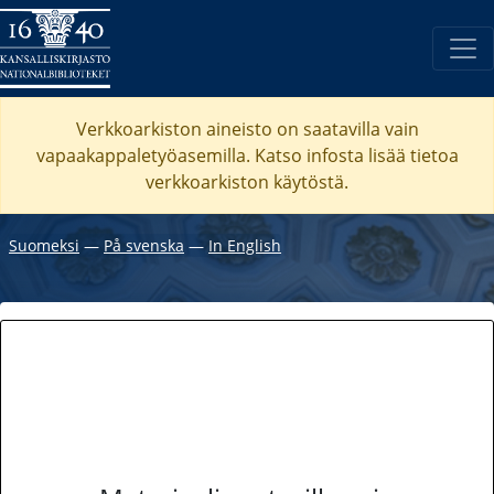
Verkkoarkiston aineisto on saatavilla vain
vapaakappaletyöasemilla. Katso
infosta
lisää tietoa
verkkoarkiston käytöstä.
Suomeksi
―
På svenska
―
In English