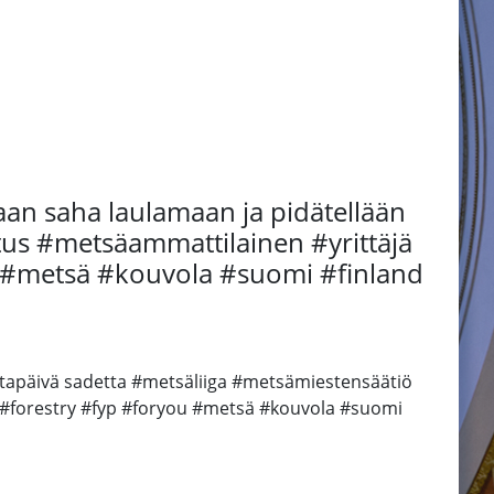
taan saha laulamaan ja pidätellään
tus #metsäammattilainen #yrittäjä
u #metsä #kouvola #suomi #finland
iltapäivä sadetta #metsäliiga #metsämiestensäätiö
 #forestry #fyp #foryou #metsä #kouvola #suomi