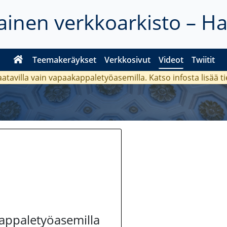
inen verkkoarkisto – H
Teemakeräykset
Verkkosivut
Videot
Twiitit
aatavilla vain vapaakappaletyöasemilla. Katso
infosta
lisää t
kappaletyöasemilla