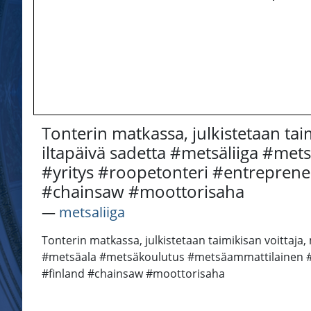
Tonterin matkassa, julkistetaan ta
iltapäivä sadetta #metsäliiga #me
#yritys #roopetonteri #entrepren
#chainsaw #moottorisaha
―
metsaliiga
Tonterin matkassa, julkistetaan taimikisan voittaj
#metsäala #metsäkoulutus #metsäammattilainen #yr
#finland #chainsaw #moottorisaha