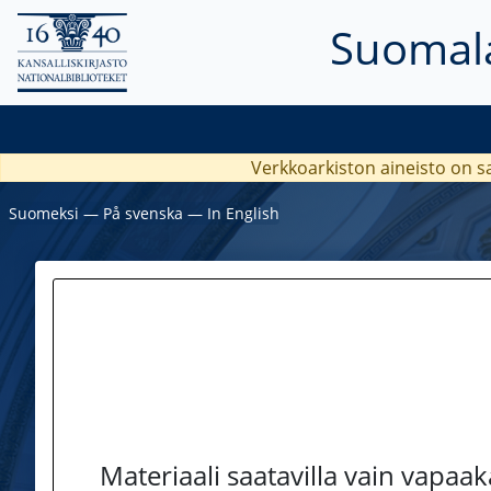
Suomala
Verkkoarkiston aineisto on s
Suomeksi
―
På svenska
―
In English
Materiaali saatavilla vain vapaa