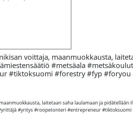
imikisan voittaja, maanmuokkausta, laite
tsämiestensäätiö #metsäala #metsäkoulu
eur #tiktoksuomi #forestry #fyp #foryo
a, maanmuokkausta, laitetaan saha laulamaan ja pidätellään 
ittäjä #yritys #roopetonteri #entrepreneur #tiktoksuomi