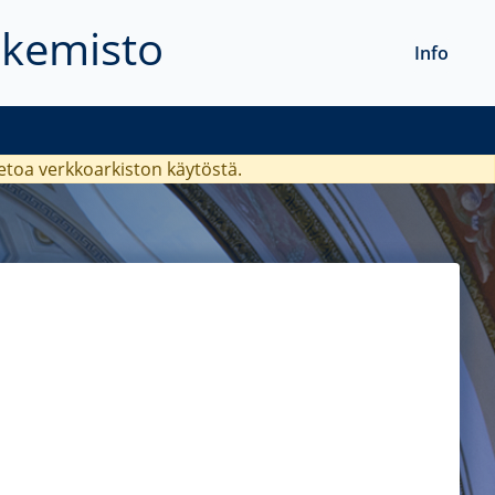
akemisto
Info
ietoa verkkoarkiston käytöstä.