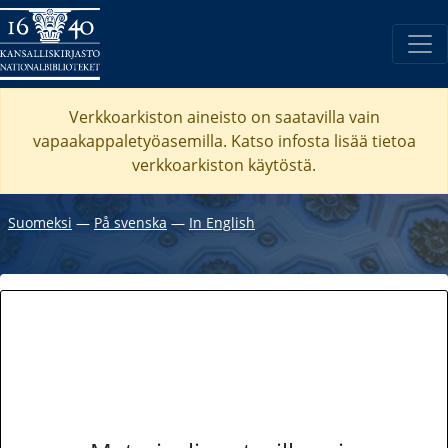
Verkkoarkiston aineisto on saatavilla vain
vapaakappaletyöasemilla. Katso
infosta
lisää tietoa
verkkoarkiston käytöstä.
Suomeksi
―
På svenska
―
In English