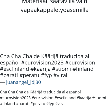
Materiaali saatavilla vain
vapaakappaletyöasemilla
Cha Cha Cha de Käärijä traducida al
español #eurovision2023 #eurovision
#escfinland #kaarija #suomi #finland
#parati #peratu #fyp #viral
―
juanangel_jdj30
Cha Cha Cha de Käärijä traducida al español
#eurovision2023 #eurovision #escfinland #kaarija #suomi
#finland #parati #peratu #fyp #viral