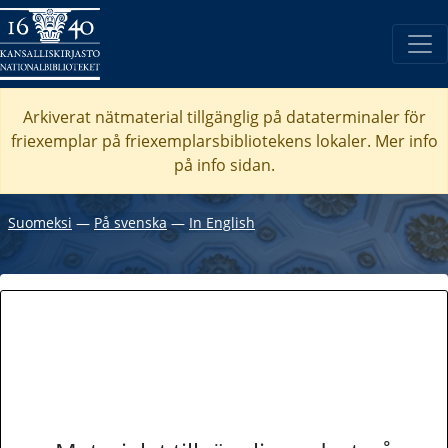
Arkiverat nätmaterial tillgänglig på dataterminaler för
friexemplar på friexemplarsbibliotekens lokaler. Mer info
på info sidan.
Suomeksi
―
På svenska
―
In English