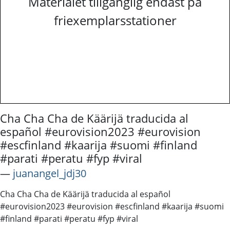
Materialet tillgänglig endast på
friexemplarsstationer
Cha Cha Cha de Käärijä traducida al
español #eurovision2023 #eurovision
#escfinland #kaarija #suomi #finland
#parati #peratu #fyp #viral
―
juanangel_jdj30
Cha Cha Cha de Käärijä traducida al español
#eurovision2023 #eurovision #escfinland #kaarija #suomi
#finland #parati #peratu #fyp #viral