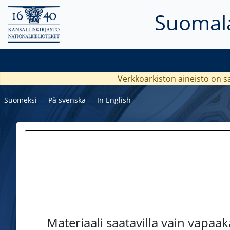
Suomala
Verkkoarkiston aineisto on s
Suomeksi
―
På svenska
―
In English
Materiaali saatavilla vain vapaa