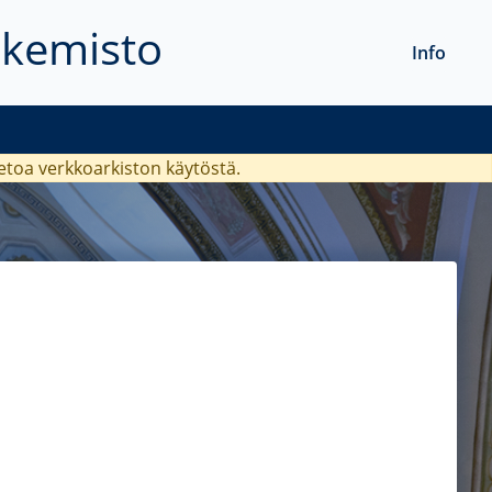
akemisto
Info
ietoa verkkoarkiston käytöstä.