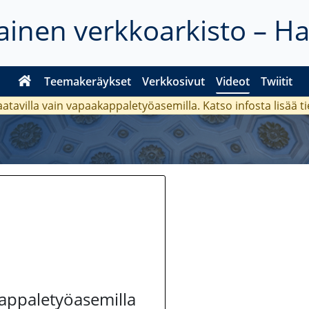
inen verkkoarkisto – H
Teemakeräykset
Verkkosivut
Videot
Twiitit
aatavilla vain vapaakappaletyöasemilla. Katso
infosta
lisää t
kappaletyöasemilla