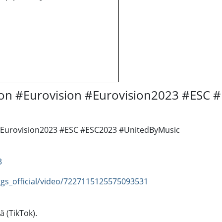
usion #Eurovision #Eurovision2023 #ESC
n #Eurovision2023 #ESC #ESC2023 #UnitedByMusic
3
gs_official/video/7227115125575093531
ä (TikTok).