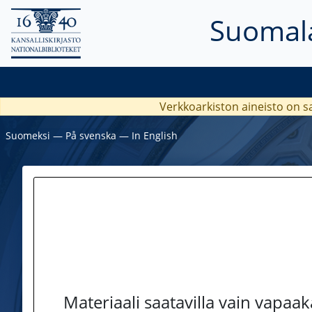
Suomala
Verkkoarkiston aineisto on s
Suomeksi
―
På svenska
―
In English
Materiaali saatavilla vain vapaa