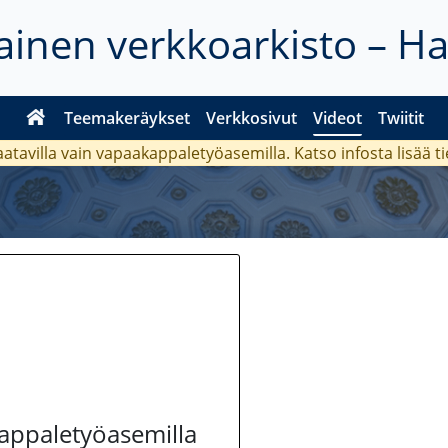
inen verkkoarkisto – H
Teemakeräykset
Verkkosivut
Videot
Twiitit
aatavilla vain vapaakappaletyöasemilla. Katso
infosta
lisää t
kappaletyöasemilla