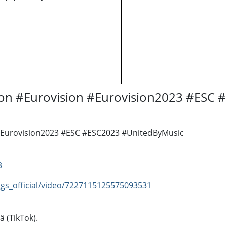
usion #Eurovision #Eurovision2023 #ESC
n #Eurovision2023 #ESC #ESC2023 #UnitedByMusic
3
gs_official/video/7227115125575093531
ä (TikTok).