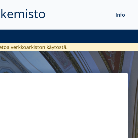
akemisto
Info
ietoa verkkoarkiston käytöstä.