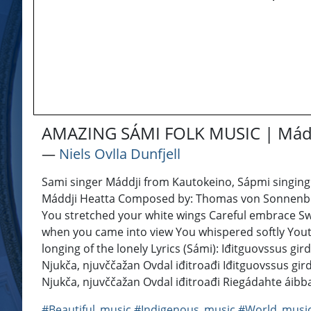
AMAZING SÁMI FOLK MUSIC | Máddj
―
Niels Ovlla Dunfjell
Sami singer Máddji from Kautokeino, Sápmi singing 
Máddji Heatta Composed by: Thomas von Sonnenberg
You stretched your white wings Careful embrace S
when you came into view You whispered softly You
longing of the lonely Lyrics (Sámi): Iđitguovssus gird
Njukča, njuvččažan Ovdal iđitroađi Iđitguovssus girdi
Njukča, njuvččažan Ovdal iđitroađi Riegádahte áib
#Beautiful_music
#Indigenous_music
#World_musi