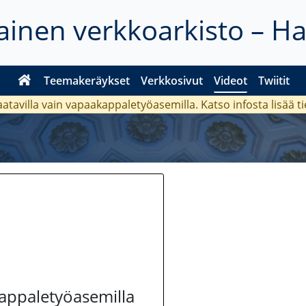
inen verkkoarkisto – H
Teemakeräykset
Verkkosivut
Videot
Twiitit
aatavilla vain vapaakappaletyöasemilla. Katso
infosta
lisää t
kappaletyöasemilla