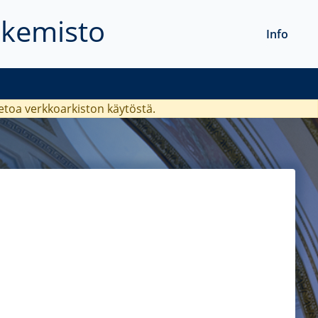
akemisto
Info
ietoa verkkoarkiston käytöstä.