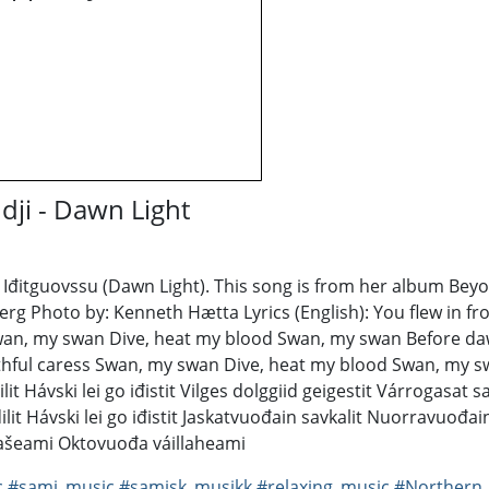
i - Dawn Light
Iđitguovssu (Dawn Light). This song is from her album Beyon
 Photo by: Kenneth Hætta Lyrics (English): You flew in fr
wan, my swan Dive, heat my blood Swan, my swan Before daw
thful caress Swan, my swan Dive, heat my blood Swan, my s
ilit Hávski lei go iđistit Vilges dolggiid geigestit Várrogasat 
lit Hávski lei go iđistit Jaskatvuođain savkalit Nuorravuođai
bašeami Oktovuođa váillaheami
c
#sami_music
#samisk_musikk
#relaxing_music
#Northern_