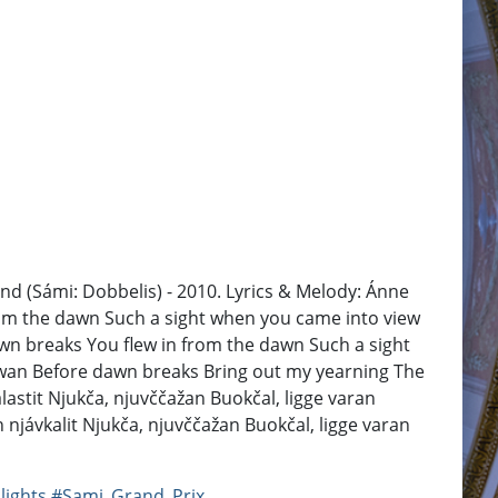
d (Sámi: Dobbelis) - 2010. Lyrics & Melody: Ánne
om the dawn Such a sight when you came into view
n breaks You flew in from the dawn Such a sight
wan Before dawn breaks Bring out my yearning The
salastit Njukča, njuvččažan Buokčal, ligge varan
n njávkalit Njukča, njuvččažan Buokčal, ligge varan
lights
#Sami_Grand_Prix