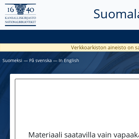
Suomala
Verkkoarkiston aineisto on s
Suomeksi
―
På svenska
―
In English
Materiaali saatavilla vain vapaa