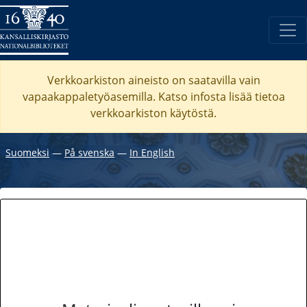
Verkkoarkiston aineisto on saatavilla vain
vapaakappaletyöasemilla. Katso
infosta
lisää tietoa
verkkoarkiston käytöstä.
Suomeksi
―
På svenska
―
In English