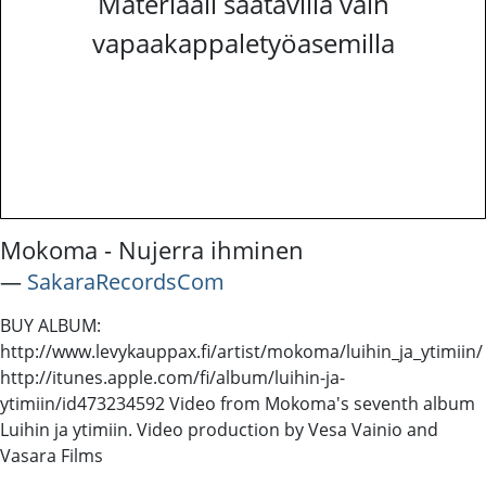
Materiaali saatavilla vain
vapaakappaletyöasemilla
Mokoma - Nujerra ihminen
―
SakaraRecordsCom
BUY ALBUM:
http://www.levykauppax.fi/artist/mokoma/luihin_ja_ytimiin/
http://itunes.apple.com/fi/album/luihin-ja-
ytimiin/id473234592 Video from Mokoma's seventh album
Luihin ja ytimiin. Video production by Vesa Vainio and
Vasara Films