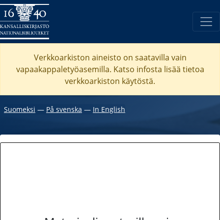
Verkkoarkiston aineisto on saatavilla vain
vapaakappaletyöasemilla. Katso
infosta
lisää tietoa
verkkoarkiston käytöstä.
Suomeksi
―
På svenska
―
In English