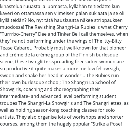
kinastelua ruuasta ja juomasta, kyllähän te tiedätte kun
kaveri on ottamassa sen viimeisen palan suklaata ja se oli
kyllä teidän? No, nyt tätä hauskuutta näkee strippauksen
muodossa! The Ravishing Shangri-La Rubies is what Cherry
"Turrrbo-Cherry" Dee and Tinker Bell call themselves, when
they´re not performing under the wings of The Itty-Bitty
Tease Cabaret. Probably most well-known for that pioneer
and crème de la crème group of the Finnish burlesque
scene, these two glitter-spreading firecracker women are
so productive it quite makes a more mellow fellow sigh,
swoon and shake her head in wonder... The Rubies run
their own burlesque school; The Shangri-La School of
Showgirls, coaching and choreographing their
intermediate- and advanced level performing student
troupes The Shangri-La Showgirls and The Shangrilettes, as
well as holding season-long coaching classes for solo
artists. They also organise lots of workshops and shorter
courses, among them the hugely popular "Strike a Pose!