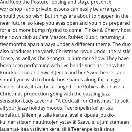
And Keep the Posture" posing and stage presence
workshop - and private lessons can easily be arranged,
should you so wish. But things are about to happen in the
near future, so keep you eyes open and you hips prepared
for a lot more bump n’grind to come.. Tinker & Cherry host
their own club at Café Mascot, Rubies Klubit, returning a
few months apart always under a different theme. The duo
also produces the yearly Christmas revue Under the Mistle
Tease, as well as The Shangri-La Summer Show. They have
been seen performing with live bands such as The White
Knuckles Trio and Sweet Jeena and her Sweethearts, and
should you wish to book those bands along for a bigger,
shinier show, it can be arranged. The Rubies also have a
Christmas production going with the dazzling jazz
sensation Lady Laverna - "A Cocktail For Christmas" to suit
all your jazzy holiday moods. Teerenpelin kellarissa
tapahtuu jälleen ja tällä kertaa lavalle kipuaa joukko
kulinarististen nautintojen ystäviä! Saavu siis juhlistamaan
lauantai-iltaa ystävien kera, sillä Teerenpelissä sinut