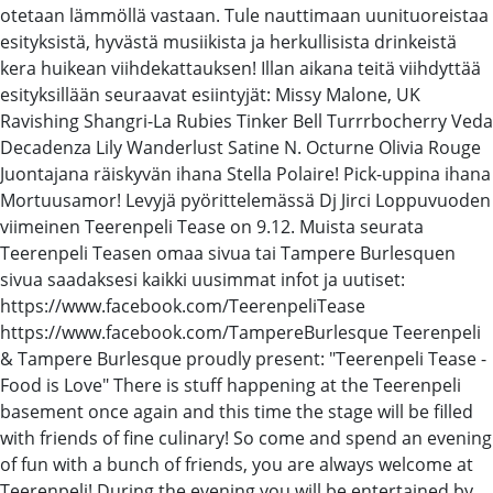
otetaan lämmöllä vastaan. Tule nauttimaan uunituoreistaa
esityksistä, hyvästä musiikista ja herkullisista drinkeistä
kera huikean viihdekattauksen! Illan aikana teitä viihdyttää
esityksillään seuraavat esiintyjät: Missy Malone, UK
Ravishing Shangri-La Rubies Tinker Bell Turrrbocherry Veda
Decadenza Lily Wanderlust Satine N. Octurne Olivia Rouge
Juontajana räiskyvän ihana Stella Polaire! Pick-uppina ihana
Mortuusamor! Levyjä pyörittelemässä Dj Jirci Loppuvuoden
viimeinen Teerenpeli Tease on 9.12. Muista seurata
Teerenpeli Teasen omaa sivua tai Tampere Burlesquen
sivua saadaksesi kaikki uusimmat infot ja uutiset:
https://www.facebook.com/TeerenpeliTease
https://www.facebook.com/TampereBurlesque Teerenpeli
& Tampere Burlesque proudly present: "Teerenpeli Tease -
Food is Love" There is stuff happening at the Teerenpeli
basement once again and this time the stage will be filled
with friends of fine culinary! So come and spend an evening
of fun with a bunch of friends, you are always welcome at
Teerenpeli! During the evening you will be entertained by