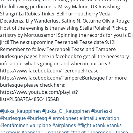
the following performers: Missy Malone, UK Ravishing
Shangri-La Rubies Tinker Bell Turrrbocherry Veda
Decadenza Lily Wanderlust Satine N. Octurne Olivia Rouge
Host of the evening is the ravishing Stella Polaire! Pick-up
artistry by Mortuusamor! Spinning the records for you is Dj
Jirci! The next upcoming Teerenpeli Tease date 9.12!
Remember to follow Teerenpeli Tease and Tampere
Burlesque pages here in facebook to get all the necessary
info about what's going on and when in our area!
https://www.facebook.com/TeerenpeliTease
https://www.facebook.com/TampereBurlesque For more
burlesque please check here:
https://www.youtube.com/playlist?
list=PL58A7EA485C4155AB
#Jukka_Kauppinen
#Jukka_O._Kauppinen
#burleski
#burlesque
#burlesq
#lentokoneet
#ilmailu
#aviation
#lentäminen
#airplane
#airplanes
#flight
#tank
#tanks
#armour
#panssari
#panssarit
#tankit
#Teerenpeli_tease