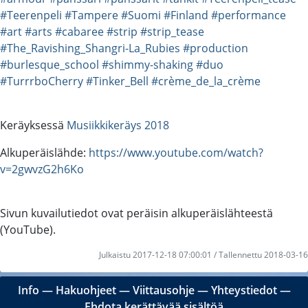
#Teerenpeli
#Tampere
#Suomi
#Finland
#performance
#art
#arts
#cabaree
#strip
#strip_tease
#The_Ravishing_Shangri-La_Rubies
#production
#burlesque_school
#shimmy-shaking
#duo
#TurrrboCherry
#Tinker_Bell
#crème_de_la_crème
Keräyksessä
Musiikkikeräys 2018
Alkuperäislähde:
https://www.youtube.com/watch?
v=2gwvzG2h6Ko
Sivun kuvailutiedot ovat peräisin alkuperäislähteestä
(YouTube).
Julkaistu 2017-12-18 07:00:01 / Tallennettu 2018-03-16
Info
―
Hakuohjeet
―
Viittausohje
―
Yhteystiedot
―
Ehdota kerättävää sisältöä