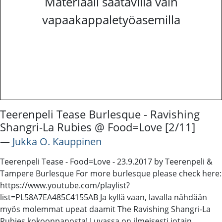
Materiaali saatavilla vain
vapaakappaletyöasemilla
Teerenpeli Tease Burlesque - Ravishing
Shangri-La Rubies @ Food=Love [2/11]
―
Jukka O. Kauppinen
Teerenpeli Tease - Food=Love - 23.9.2017 by Teerenpeli &
Tampere Burlesque For more burlesque please check here:
https://www.youtube.com/playlist?
list=PL58A7EA485C4155AB Ja kyllä vaan, lavalla nähdään
myös molemmat upeat daamit The Ravishing Shangri-La
Rubies kokoonpanosta! Luvassa on ilmeisesti jotain