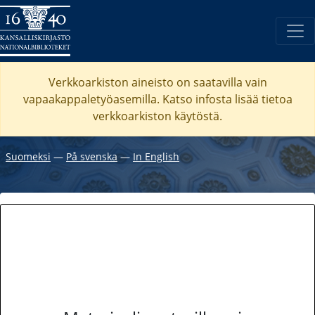
Verkkoarkiston aineisto on saatavilla vain
vapaakappaletyöasemilla. Katso
infosta
lisää tietoa
verkkoarkiston käytöstä.
Suomeksi
―
På svenska
―
In English