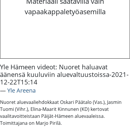
Materiaali saatavilla vain
vapaakappaletyöasemilla
Yle Hämeen videot: Nuoret haluavat
äänensä kuuluviin aluevaltuustoissa-2021-
12-22T15:14
―
Yle Areena
Nuoret aluevaaliehdokkaat Oskari Päätalo (Vas.), Jasmin
Tuomi (Vihr.), Elina-Maarit Kinnunen (KD) kertovat
vaalitavoitteistaan Päijät-Hämeen aluevaaleissa.
Toimittajana on Marjo Pirilä.