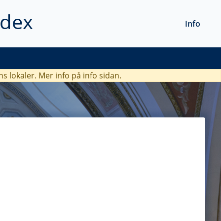
ndex
Info
ns lokaler. Mer info
på info sidan.