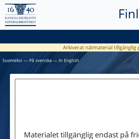
Fin
Arkiverat nätmaterial tillgänglig
Suomeksi
―
På svenska
―
In English
Materialet tillgänglig endast på f