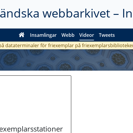
ländska webbarkivet – I
Insamlingar
Webb
Videor
Tweets
 på dataterminaler för friexemplar på friexemplarsbiblioteke
riexemplarsstationer