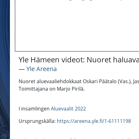
Yle Hämeen videot: Nuoret haluava
―
Yle Areena
Nuoret aluevaaliehdokkaat Oskari Päätalo (Vas.), Ja
Toimittajana on Marjo Pirilä.
I insamlingen
Aluevaalit 2022
Ursprungskälla:
https://areena.yle.fi/1-61111198