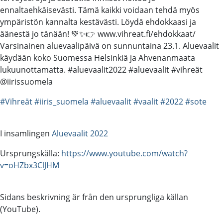
ennaltaehkäisevästi. Tämä kaikki voidaan tehdä myös
ympäristön kannalta kestävästi. Löydä ehdokkaasi ja
äänestä jo tänään! 💚✨👉 www.vihreat.fi/ehdokkaat/
Varsinainen aluevaalipäivä on sunnuntaina 23.1. Aluevaalit
käydään koko Suomessa Helsinkiä ja Ahvenanmaata
lukuunottamatta. #aluevaalit2022 #aluevaalit #vihreät
@iirissuomela
#Vihreät
#iiris_suomela
#aluevaalit
#vaalit
#2022
#sote
I insamlingen
Aluevaalit 2022
Ursprungskälla:
https://www.youtube.com/watch?
v=oHZbx3ClJHM
Sidans beskrivning är från den ursprungliga källan
(YouTube).