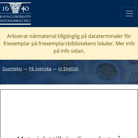
Arkiverat nätmaterial tillgänglig på dataterminaler för
friexemplar på friexemplarsbibliotekens lokaler. Mer info
på info sidan.
Suomeksi
―
På svenska
―
In English