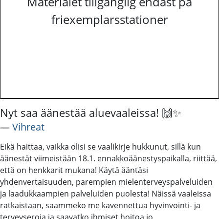
Materialet tillgänglig endast på
friexemplarsstationer
Nyt saa äänestää aluevaaleissa! 🙌✨
―
Vihreat
Eikä haittaa, vaikka olisi se vaalikirje hukkunut, sillä kun
äänestät viimeistään 18.1. ennakkoäänestyspaikalla, riittää,
että on henkkarit mukana! Käytä ääntäsi
yhdenvertaisuuden, parempien mielenterveyspalveluiden
ja laadukkaampien palveluiden puolesta! Näissä vaaleissa
ratkaistaan, saammeko me kavennettua hyvinvointi- ja
terveyseroja ja saavatko ihmiset hoitoa jo