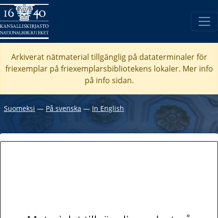
Arkiverat nätmaterial tillgänglig på dataterminaler för
friexemplar på friexemplarsbibliotekens lokaler. Mer info
på info sidan.
Suomeksi
―
På svenska
―
In English