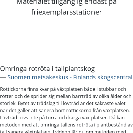
Materialet tillgänglig endast på
friexemplarsstationer
Omringa rotröta i tallplantskog
―
Suomen metsäkeskus - Finlands skogscentral
Rottickorna finns kvar på växtplatsen både i stubbar och
rötter och de sprider sig mellan barrträd av olika ålder och
storlek. Bytet av trädslag till lövträd är det säkraste valet
när det gäller att sanera bort rottickorna från växtplatsen.
Lövträd trivs inte på torra och karga växtplatser. Då kan
metoden med att omringa tallens rotröta i plantbestånd av
tall sanera växtplatsen. I videon lär du om metoden med