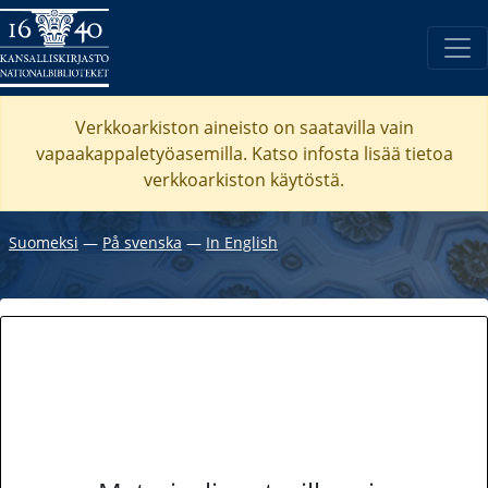
Verkkoarkiston aineisto on saatavilla vain
vapaakappaletyöasemilla. Katso
infosta
lisää tietoa
verkkoarkiston käytöstä.
Suomeksi
―
På svenska
―
In English