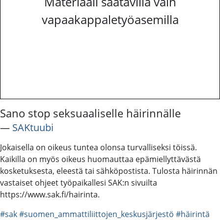
Materiaali saatavilla vain
vapaakappaletyöasemilla
Sano stop seksuaaliselle häirinnälle
―
SAKtuubi
Jokaisella on oikeus tuntea olonsa turvalliseksi töissä.
Kaikilla on myös oikeus huomauttaa epämiellyttävästä
kosketuksesta, eleestä tai sähköpostista. Tulosta häirinnän
vastaiset ohjeet työpaikallesi SAK:n sivuilta
https://www.sak.fi/hairinta.
#sak
#suomen_ammattiliittojen_keskusjärjestö
#häirintä