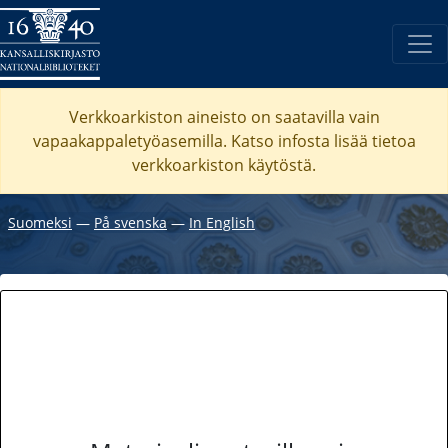
Verkkoarkiston aineisto on saatavilla vain
vapaakappaletyöasemilla. Katso
infosta
lisää tietoa
verkkoarkiston käytöstä.
Suomeksi
―
På svenska
―
In English