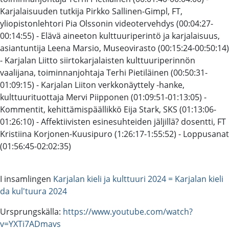
Karjalaisuuden tutkija Pirkko Sallinen-Gimpl, FT,
yliopistonlehtori Pia Olssonin videotervehdys (00:04:27-
00:14:55) - Elävä aineeton kulttuuriperintö ja karjalaisuus,
asiantuntija Leena Marsio, Museovirasto (00:15:24-00:50:14)
- Karjalan Liitto siirtokarjalaisten kulttuuriperinnön
vaalijana, toiminnanjohtaja Terhi Pietiläinen (00:50:31-
01:09:15) - Karjalan Liiton verkkonäyttely -hanke,
kulttuurituottaja Mervi Piipponen (01:09:51-01:13:05) -
Kommentit, kehittämispäällikkö Eija Stark, SKS (01:13:06-
01:26:10) - Affektiivisten esinesuhteiden jäljillä? dosentti, FT
Kristiina Korjonen-Kuusipuro (1:26:17-1:55:52) - Loppusanat
(01:56:45-02:02:35)
I insamlingen
Karjalan kieli ja kulttuuri 2024 = Karjalan kieli
da kul'tuura 2024
Ursprungskälla:
https://www.youtube.com/watch?
v=YXTi7ADmavs