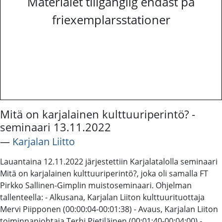
Materialet tillgänglig endast på
friexemplarsstationer
Mitä on karjalainen kulttuuriperintö? -
seminaari 13.11.2022
―
Karjalan Liitto
Lauantaina 12.11.2022 järjestettiin Karjalatalolla seminaari
Mitä on karjalainen kulttuuriperintö?, joka oli samalla FT
Pirkko Sallinen-Gimplin muistoseminaari. Ohjelman
tallenteella: - Alkusana, Karjalan Liiton kulttuurituottaja
Mervi Piipponen (00:00:04-00:01:38) - Avaus, Karjalan Liiton
toiminnanjohtaja Terhi Pietiläinen (00:01:40-00:04:00) -