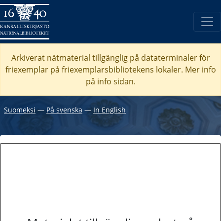
Arkiverat nätmaterial tillgänglig på dataterminaler för
friexemplar på friexemplarsbibliotekens lokaler. Mer info
på info sidan.
Suomeksi
―
På svenska
―
In English