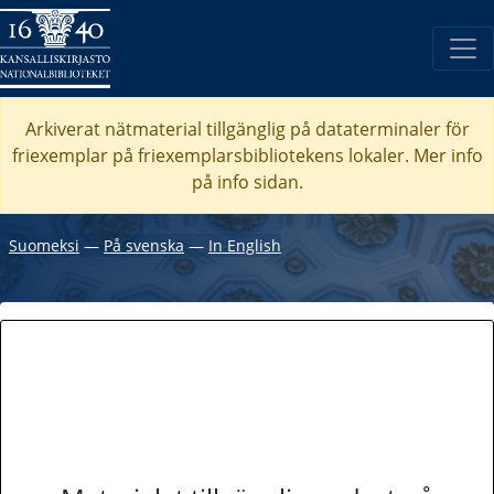
Arkiverat nätmaterial tillgänglig på dataterminaler för
friexemplar på friexemplarsbibliotekens lokaler. Mer info
på info sidan.
Suomeksi
―
På svenska
―
In English