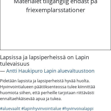
Materialet tillgänglig endast på
friexemplarsstationer
Lapsissa ja lapsiperheissä on Lapin
tulevaisuus
―
Antti Haukipuro Lapin aluevaltuustoon
Pidetään lapsista ja lapsiperheistä hyvää huolta.
Hyvinvointialueen päätöksenteossa tulee kiinnittää
huomiota siihen, että perheille tarjotaan riittävästi
ennaltaehkäisevää apua ja tukea.
#aluevaalit
#lapinhyvinvointialue
#hyvinvoivalappi