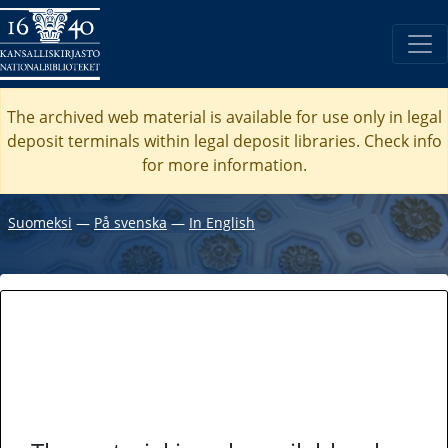
The archived web material is available for use only in legal
deposit terminals within legal deposit libraries. Check
info
for more information.
Suomeksi
―
På svenska
―
In English