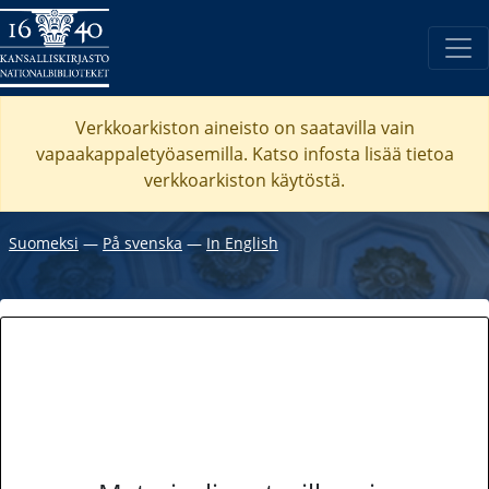
Verkkoarkiston aineisto on saatavilla vain
vapaakappaletyöasemilla. Katso
infosta
lisää tietoa
verkkoarkiston käytöstä.
Suomeksi
―
På svenska
―
In English