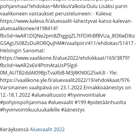
pohjanmaa/?ehdokas=MirkkuValkola:Oulu Lisäksi parin
vaalikoneen vastaukset perusteluineen: - Kaleva:
https://www.kaleva.fi/aluevaalit-lahestyvat-katso-kalevan-
aluevaalikonee/4198414?
fbclid=IwAR1DQNe2pm8ZhggqZL7tFDXhBf8VUa_8OXwDIbz
G5AgUS08ZsDuRORQujhM#/vaalipiiri/411/ehdokas/51417 -
Helsingin Sanomat:
https://www.vaalikone.fi/alue2022/ehdokkaat/169/3879?
fbclid=IwAR2x6V4PtmAtaUsP5lgd-
0M_AUTB2ddAI09BjsTvaXbB-M3j8KN0G25xA3I - Yle:
https://vaalikone.yle.fi/aluevaalit2022/19/ehdokkaat/976
Varsinainen vaalipäivä on 23.1.2022 Ennakkoäänestys on
12.-18.1.2022 #aluevaltuusto #hyvinvointialue
#pohjoispohjanmaa #aluevaalit #199 #pidetäänhuolta
#hyvinvointikuuluukaikille #äänestys
Keräyksessä
Aluevaalit 2022