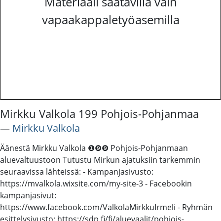
Materiaali saatavilla vain
vapaakappaletyöasemilla
Mirkku Valkola 199 Pohjois-Pohjanmaa
―
Mirkku Valkola
Äänestä Mirkku Valkola ❶❾❾ Pohjois-Pohjanmaan
aluevaltuustoon Tutustu Mirkun ajatuksiin tarkemmin
seuraavissa lähteissä: - Kampanjasivusto:
https://mvalkola.wixsite.com/my-site-3 - Facebookin
kampanjasivut:
https://www.facebook.com/ValkolaMirkkuIrmeli - Ryhmän
esittelysivusto: https://sdp.fi/fi/aluevaalit/pohjois-