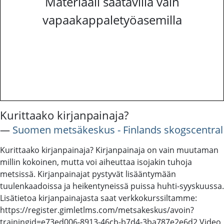
Materiaali saatavilla vain
vapaakappaletyöasemilla
Kurittaako kirjanpainaja?
―
Suomen metsäkeskus - Finlands skogscentral
Kurittaako kirjanpainaja? Kirjanpainaja on vain muutaman
millin kokoinen, mutta voi aiheuttaa isojakin tuhoja
metsissä. Kirjanpainajat pystyvät lisääntymään
tuulenkaadoissa ja heikentyneissä puissa huhti-syyskuussa.
Lisätietoa kirjanpainajasta saat verkkokurssiltamme:
https://register.gimletlms.com/metsakeskus/avoin?
trainingid=e73ed006-8913-46cb-b7d4-3ba787e2e6d2 Video