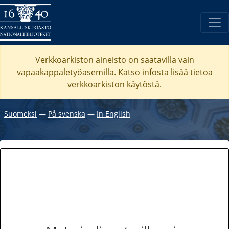
Verkkoarkiston aineisto on saatavilla vain
vapaakappaletyöasemilla. Katso
infosta
lisää tietoa
verkkoarkiston käytöstä.
Suomeksi
―
På svenska
―
In English