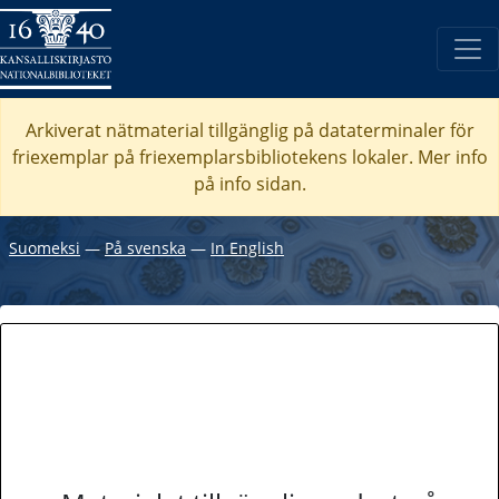
Arkiverat nätmaterial tillgänglig på dataterminaler för
friexemplar på friexemplarsbibliotekens lokaler. Mer info
på info sidan.
Suomeksi
―
På svenska
―
In English