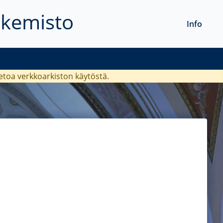
akemisto
Info
ietoa verkkoarkiston käytöstä.