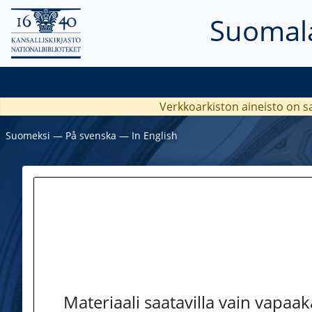
Suomala
Verkkoarkiston aineisto on s
Suomeksi
―
På svenska
―
In English
Materiaali saatavilla vain vapaa