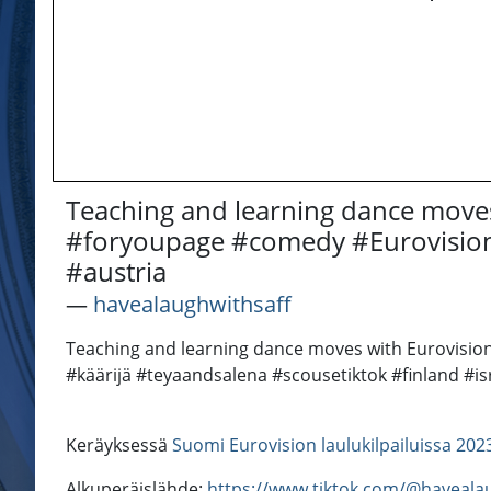
Teaching and learning dance moves
#foryoupage #comedy #Eurovision2
#austria
―
havealaughwithsaff
Teaching and learning dance moves with Eurovisio
#käärijä #teyaandsalena #scousetiktok #finland #is
Keräyksessä
Suomi Eurovision laulukilpailuissa 202
Alkuperäislähde:
https://www.tiktok.com/@haveala