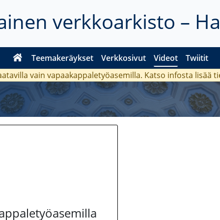
inen verkkoarkisto – H
Teemakeräykset
Verkkosivut
Videot
Twiitit
aatavilla vain vapaakappaletyöasemilla. Katso
infosta
lisää t
kappaletyöasemilla