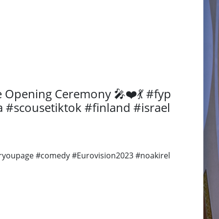
he Opening Ceremony 🎤❤️💃 #fyp
#scousetiktok #finland #israel
foryoupage #comedy #Eurovision2023 #noakirel