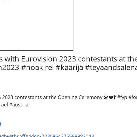
 with Eurovision 2023 contestants at t
023 #noakirel #käärijä #teyaandsalena 
n 2023 contestants at the Opening Ceremony 🎤❤️💃 #fyp #
rael #austria
3
ughwithsaff/video/7230864375588982043