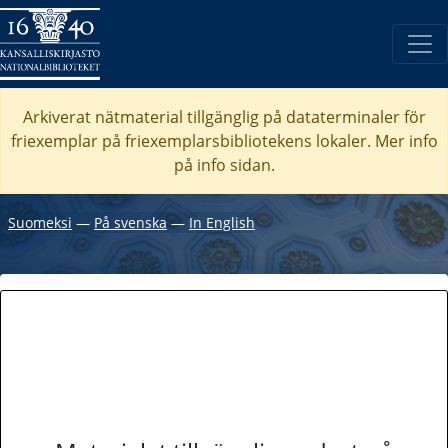
Arkiverat nätmaterial tillgänglig på dataterminaler för
friexemplar på friexemplarsbibliotekens lokaler. Mer info
på info sidan.
Suomeksi
―
På svenska
―
In English