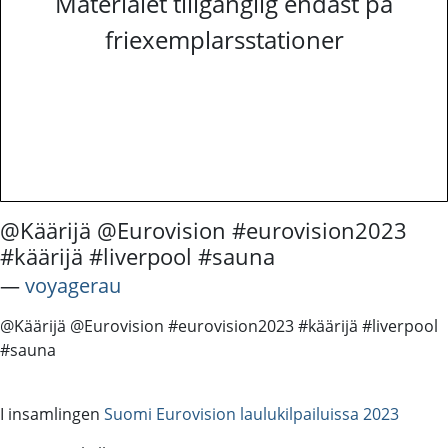
Materialet tillgänglig endast på
friexemplarsstationer
@Käärijä @Eurovision #eurovision2023
#käärijä #liverpool #sauna
―
voyagerau
@Käärijä @Eurovision #eurovision2023 #käärijä #liverpool
#sauna
I insamlingen
Suomi Eurovision laulukilpailuissa 2023