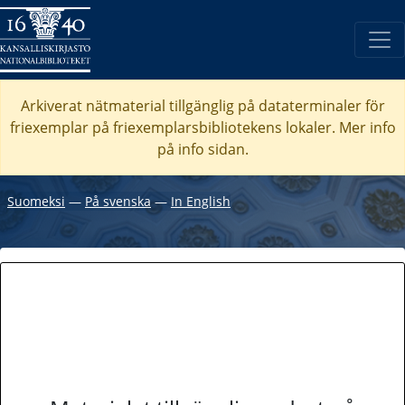
Arkiverat nätmaterial tillgänglig på dataterminaler för
friexemplar på friexemplarsbibliotekens lokaler. Mer info
på info sidan.
Suomeksi
―
På svenska
―
In English