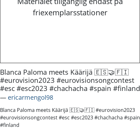
Materialet tillgänglig endast på
friexemplarsstationer
Blanca Paloma meets Käärijä 🇪🇸🤝🇫🇮
#eurovision2023 #eurovisionsongcontest
#esc #esc2023 #chachacha #spain #finland
―
ericarmengol98
Blanca Paloma meets Käärijä 🇪🇸🤝🇫🇮 #eurovision2023
#eurovisionsongcontest #esc #esc2023 #chachacha #spain
#finland