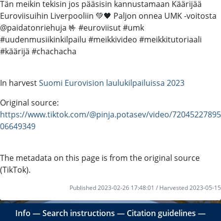
Tän meikin tekisin jos pääsisin kannustamaan Käärijää
Euroviisuihin Liverpooliin 💚🖤 Paljon onnea UMK -voitosta
@paidatonriehuja 🤟 #euroviisut #umk
#uudenmusiikinkilpailu #meikkivideo #meikkitutoriaali
#käärijä #chachacha
In harvest
Suomi Eurovision laulukilpailuissa 2023
Original source:
https://www.tiktok.com/@pinja.potasev/video/72045227895
06649349
The metadata on this page is from the original source
(TikTok).
Published 2023-02-26 17:48:01 / Harvested 2023-05-15
Info
―
Search instructions
―
Citation guidelines
―