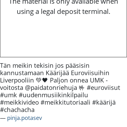
The material is only available when
using a legal deposit terminal.
Tän meikin tekisin jos pääsisin
kannustamaan Käärijää Euroviisuihin
Liverpooliin 💚🖤 Paljon onnea UMK -
voitosta @paidatonriehuja 🤟 #euroviisut
#umk #uudenmusiikinkilpailu
#meikkivideo #meikkitutoriaali #käärijä
#chachacha
―
pinja.potasev