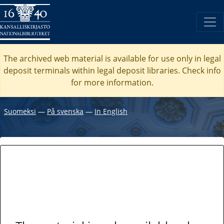
The archived web material is available for use only in legal
deposit terminals within legal deposit libraries. Check
info
for more information.
Suomeksi
―
På svenska
―
In English