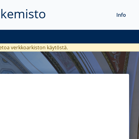
akemisto
Info
ietoa verkkoarkiston käytöstä.