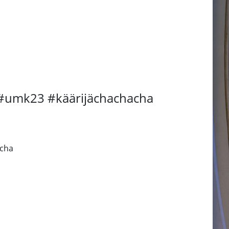
a #umk23 #käärijächachacha
acha