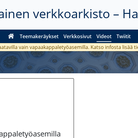
inen verkkoarkisto – H
Teemakeräykset
Verkkosivut
Videot
Twiitit
aatavilla vain vapaakappaletyöasemilla. Katso
infosta
lisää t
kappaletyöasemilla