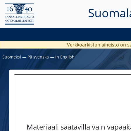
Suomala
Verkkoarkiston aineisto on s
Suomeksi
―
På svenska
―
In English
Materiaali saatavilla vain vapaa