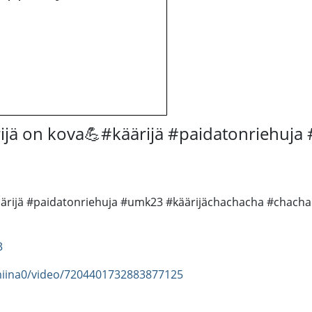
ijä on kova💪#käärijä #paidatonriehuj
äärijä #paidatonriehuja #umk23 #käärijächachacha #chach
3
lmiina0/video/7204401732883877125