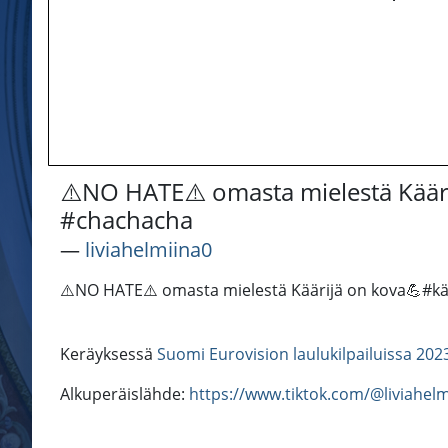
⚠️NO HATE⚠️ omasta mielestä Käär
#chachacha
―
liviahelmiina0
⚠️NO HATE⚠️ omasta mielestä Käärijä on kova💪#k
Keräyksessä
Suomi Eurovision laulukilpailuissa 202
Alkuperäislähde:
https://www.tiktok.com/@liviahe