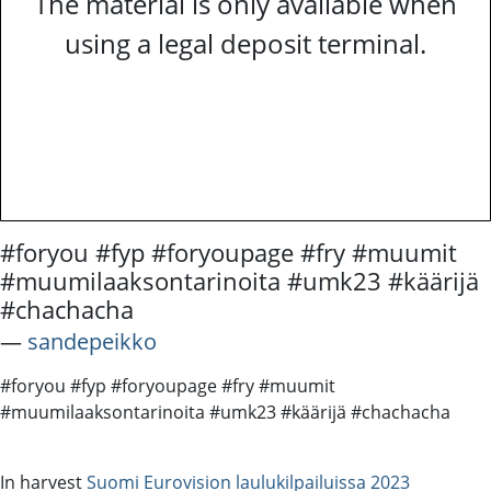
The material is only available when
using a legal deposit terminal.
#foryou #fyp #foryoupage #fry #muumit
#muumilaaksontarinoita #umk23 #käärijä
#chachacha
―
sandepeikko
#foryou #fyp #foryoupage #fry #muumit
#muumilaaksontarinoita #umk23 #käärijä #chachacha
In harvest
Suomi Eurovision laulukilpailuissa 2023