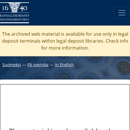
The archived web material is available for use only in legal
deposit terminals within legal deposit libraries. Check
info
for more information.
Suomeksi
―
På svenska
―
In English