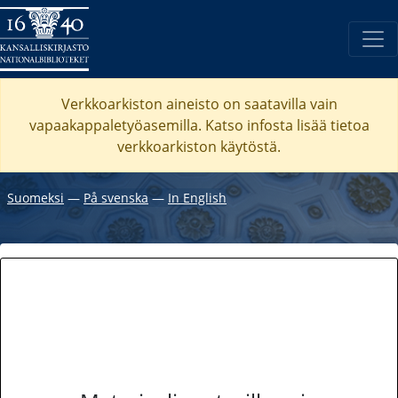
Verkkoarkiston aineisto on saatavilla vain
vapaakappaletyöasemilla. Katso
infosta
lisää tietoa
verkkoarkiston käytöstä.
Suomeksi
―
På svenska
―
In English