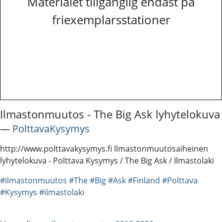
Materialet tillgänglig endast på
friexemplarsstationer
Ilmastonmuutos - The Big Ask lyhytelokuva
―
PolttavaKysymys
http://www.polttavakysymys.fi Ilmastonmuutosaiheinen
lyhytelokuva - Polttava Kysymys / The Big Ask / Ilmastolaki
#ilmastonmuutos
#The
#Big
#Ask
#Finland
#Polttava
#Kysymys
#ilmastolaki