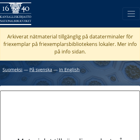
Arkiverat nätmaterial tillgänglig på dataterminaler för
friexemplar på friexemplarsbibliotekens lokaler. Mer info
på info sidan.
Suomeksi
―
På svenska
―
In English