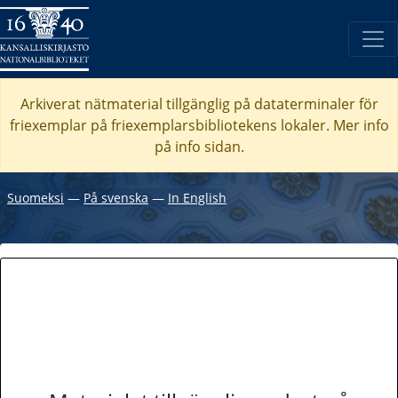
Arkiverat nätmaterial tillgänglig på dataterminaler för
friexemplar på friexemplarsbibliotekens lokaler. Mer info
på info sidan.
Suomeksi
―
På svenska
―
In English