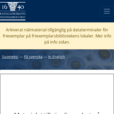
Arkiverat nätmaterial tillgänglig på dataterminaler för
friexemplar på friexemplarsbibliotekens lokaler. Mer info
på info sidan.
Suomeksi
―
På svenska
―
In English