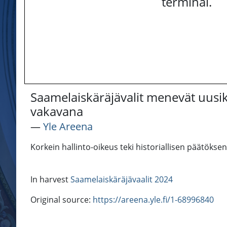
terminal.
Saamelaiskäräjävalit menevät uusiks
vakavana
―
Yle Areena
Korkein hallinto-oikeus teki historiallisen päätöks
In harvest
Saamelaiskäräjävaalit 2024
Original source:
https://areena.yle.fi/1-68996840