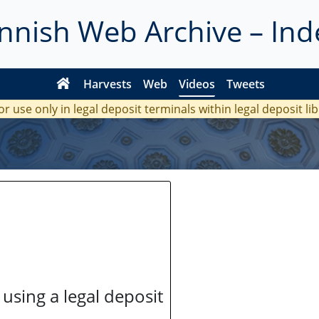
innish Web Archive – Ind
Harvests
Web
Videos
Tweets
or use only in legal deposit terminals within legal deposit li
 using a legal deposit