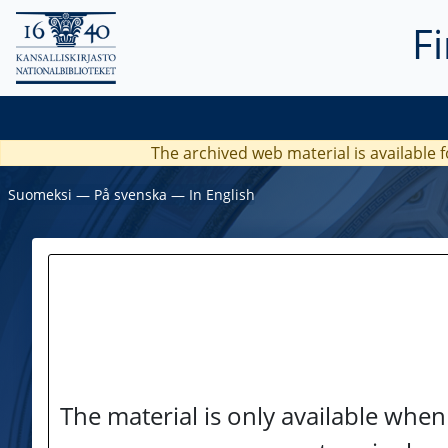
F
The archived web material is available f
Suomeksi
―
På svenska
―
In English
The material is only available when