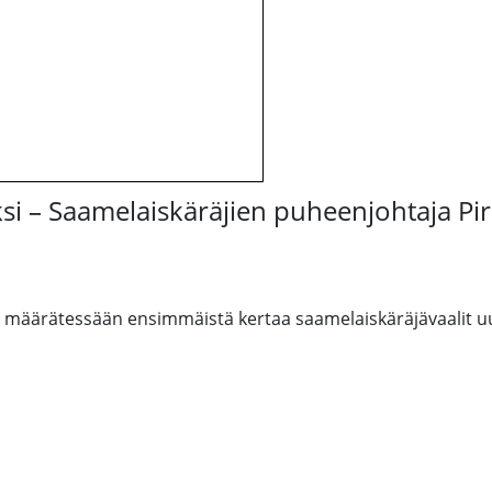
i – Saamelaiskäräjien puheenjohtaja Pirit
en määrätessään ensimmäistä kertaa saamelaiskäräjävaalit uu