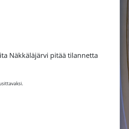
a Näkkäläjärvi pitää tilannetta
sittavaksi.