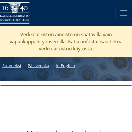
Verkkoarkiston aineisto on saatavilla vain
vapaakappaletyöasemilla. Katso
infosta
lisää tietoa
verkkoarkiston käytöstä.
Suomeksi
―
På svenska
―
In English