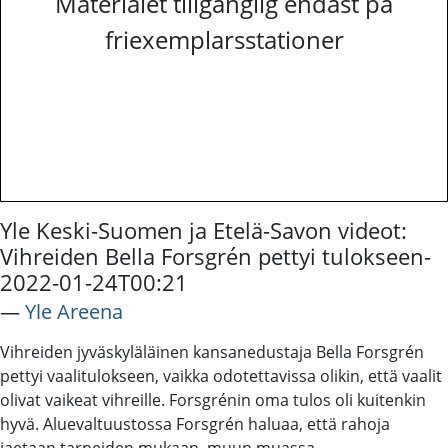
Materialet tillgänglig endast på
friexemplarsstationer
Yle Keski-Suomen ja Etelä-Savon videot:
Vihreiden Bella Forsgrén pettyi tulokseen-
2022-01-24T00:21
―
Yle Areena
Vihreiden jyväskyläläinen kansanedustaja Bella Forsgrén
pettyi vaalitulokseen, vaikka odotettavissa olikin, että vaalit
olivat vaikeat vihreille. Forsgrénin oma tulos oli kuitenkin
hyvä. Aluevaltuustossa Forsgrén haluaa, että rahoja
jaetaan tarpeiden mukaan, muun muassa