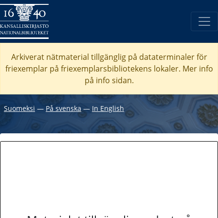
Arkiverat nätmaterial tillgänglig på dataterminaler för
friexemplar på friexemplarsbibliotekens lokaler. Mer info
på info sidan.
Suomeksi
―
På svenska
―
In English